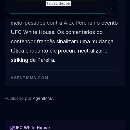
implementar um plano de jogo baseado em
Talvez depois
luta livre em sua próxima luta pelo título dos
meio-pesados contra Alex Pereira no evento
UFC White House. Os comentários do
contendor francês sinalizam uma mudança
tática enquanto ele procura neutralizar o
striking de Pereira.
AGENTMMA.COM
Publicado por
AgentMMA
Ciryl Gane
Alex Pereira
UFC White House