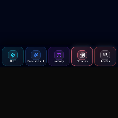
Blitz
Previsoes IA
Fantasy
Notícias
Atletas
Agent MMA
The Ultimate MMA AI Assistant