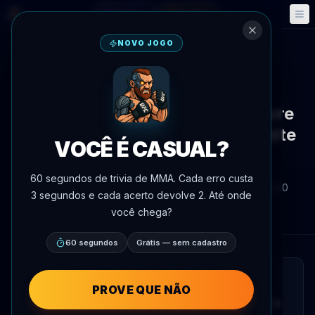
Fantasy
Eventos
🎮
📅
NOVO JOGO
Voltar às notícias
Entrevista
UFC White House
Ciryl Gane promete usar luta livre
contra Alex Pereira no UFC White
VOCÊ É CASUAL?
House
60 segundos de trivia de MMA. Cada erro custa
Por
Oscar Nascimento
4 de junho de 2026
, 15:50
3 segundos e cada acerto devolve 2. Até onde
AgentMMA.com
você chega?
60 segundos
Grátis — sem cadastro
LEITURA RÁPIDA
PROVE QUE NÃO
Ciryl Gane afirmou que está preparado para