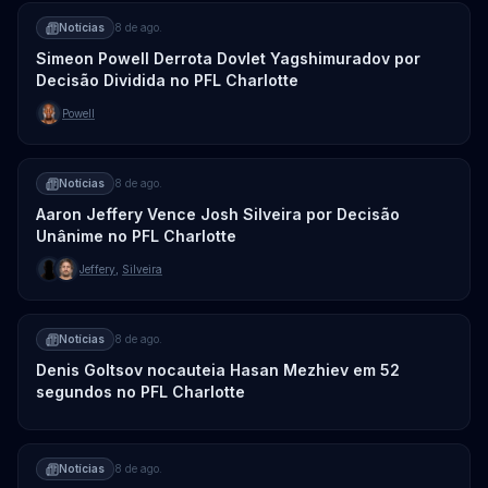
Notícias
8 de ago.
Simeon Powell Derrota Dovlet Yagshimuradov por
Decisão Dividida no PFL Charlotte
Powell
Notícias
8 de ago.
Aaron Jeffery Vence Josh Silveira por Decisão
Unânime no PFL Charlotte
Jeffery
,
Silveira
Notícias
8 de ago.
Denis Goltsov nocauteia Hasan Mezhiev em 52
segundos no PFL Charlotte
Notícias
8 de ago.