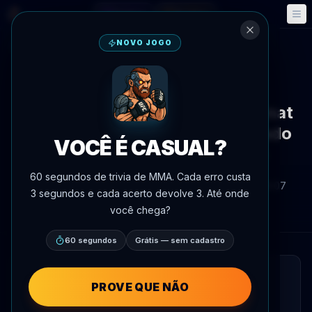
Fantasy
Eventos
🎮
📅
NOVO JOGO
Voltar às notícias
Anúncio de luta
Ivan Shtyrkov vs. Gadzhi Avtomat
Combate de Kickboxing Marcado
VOCÊ É CASUAL?
para RCC 25 em 4 de Julho
60 segundos de trivia de MMA. Cada erro custa
Por
Oscar Nascimento
4 de junho de 2026
, 16:07
3 segundos e cada acerto devolve 3. Até onde
AgentMMA.com
você chega?
60 segundos
Grátis — sem cadastro
LEITURA RÁPIDA
PROVE QUE NÃO
Um combate de kickboxing entre Ivan