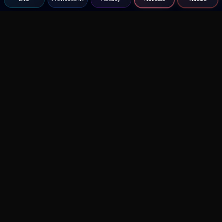
Agent MMA
The Ultimate MMA AI Assistant
© 2026 Agent MMA. All rights reserved.
UFC AI Predictions
Versus
AI Results
MMA Lab
Blitz
UFC Reddit (English)
Glow Up
Terms and Privacy
Contact