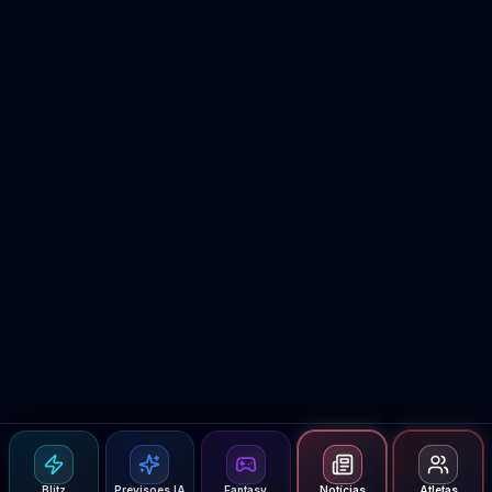
Blitz
Previsoes IA
Fantasy
Notícias
Atletas