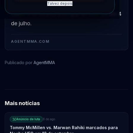
Shtyrkov e Gadzhi Avtomat foi confirmado
Talvez depois
como o co-evento principal do RCC 25 em 4
de julho.
AGENTMMA.COM
Publicado por
AgentMMA
Ivan Shtyrkov
Mais notícias
Anúncio de luta
8 de ago.
Tommy McMillen vs. Marwan Rahiki marcados para