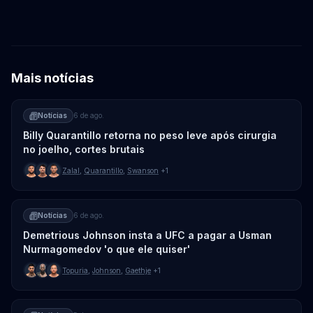
Mais notícias
Notícias
6 de ago.
Billy Quarantillo retorna no peso leve após cirurgia
no joelho, cortes brutais
Zalal
,
Quarantillo
,
Swanson
+1
Notícias
6 de ago.
Demetrious Johnson insta a UFC a pagar a Usman
Nurmagomedov 'o que ele quiser'
Topuria
,
Johnson
,
Gaethje
+1