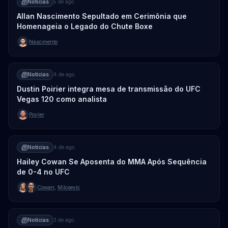
Notícias
5 de ago.
Allan Nascimento Sepultado em Cerimônia que
Homenageia o Legado do Chute Boxe
Nascimento
Notícias
4 de ago.
Dustin Poirier integra mesa de transmissão do UFC
Vegas 120 como analista
Poirier
Notícias
4 de ago.
Hailey Cowan Se Aposenta do MMA Após Sequência
de 0-4 no UFC
Cowan
,
Milosevic
Notícias
3 de ago.