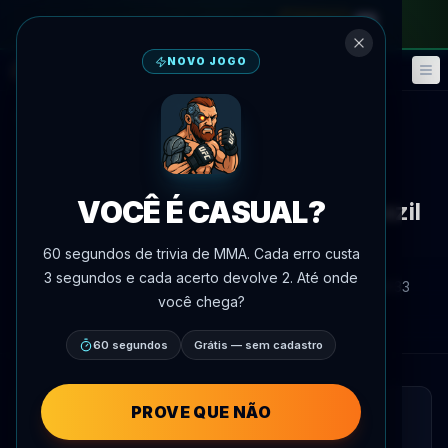
no passe mensal
—
use o código
META
NOVO JOGO
Fantasy
Eventos
🎮
📅
Voltar às notícias
Notícias
VOCÊ É CASUAL?
Brendan Allen to Represent Brazil
in Octagon This Weekend
60 segundos de trivia de MMA. Cada erro custa
3 segundos e cada acerto devolve 2. Até onde
Por
Oscar Nascimento
4 de junho de 2026
, 16:33
você chega?
AgentMMA.com
60 segundos
Grátis — sem cadastro
PROVE QUE NÃO
LEITURA RÁPIDA