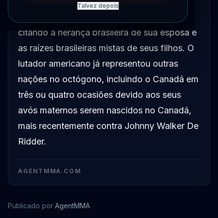
Brendan Allen entrará no octógono sob a
Talvez depois
bandeira brasileira em sua próxima luta,
citando a herança brasileira de sua esposa e
as raízes brasileiras mistas de seus filhos. O
lutador americano já representou outras
nações no octógono, incluindo o Canadá em
três ou quatro ocasiões devido aos seus
avós maternos serem nascidos no Canadá,
mais recentemente contra Johnny Walker De
Ridder.
AGENTMMA.COM
Publicado por
AgentMMA
Brendan Allen