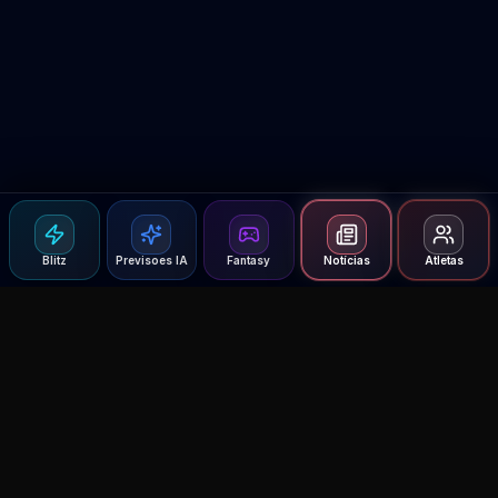
Blitz
Previsoes IA
Fantasy
Notícias
Atletas
Agent MMA
The Ultimate MMA AI Assistant