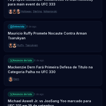
para main event do UFC 333
Holloway
,
Sterling
,
Volkanovski
Entrevista
6 de ago.
Mauricio Ruffy Promete Nocaute Contra Arman
Tsarukyan
Ruffy
,
Tsarukyan
Anúncio de luta
6 de ago.
Mackenzie Dern Fará Primeira Defesa de Título na
Categoria Palha no UFC 330
Dern
Anúncio de luta
5 de ago.
Michael Aswell Jr. vs JooSang Yoo marcado para
UFC 331 em 19 de setembro