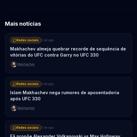
Mais notícias
Redes sociais
5 de ago.
Makhachev almeja quebrar recorde de sequência de
vitórias do UFC contra Garry no UFC 330
Makhachev
Redes sociais
3 de ago.
Islam Makhachev nega rumores de aposentadoria
após UFC 330
Makhachev
Redes sociais
3 de ago.
Fã propõe Alexander Volkanovski vs Max Holloway