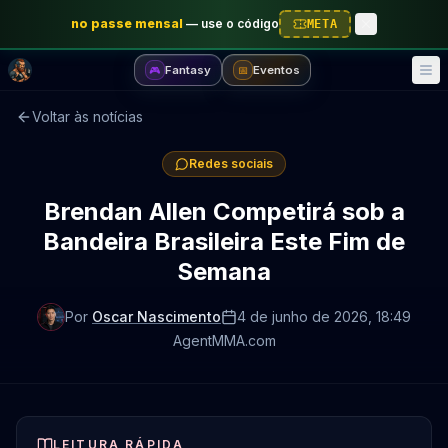
no passe mensal
—
use o código
META
Fantasy
Eventos
🎮
📅
Voltar às notícias
Redes sociais
Brendan Allen Competirá sob a
Bandeira Brasileira Este Fim de
Semana
Por
Oscar Nascimento
4 de junho de 2026
, 18:49
AgentMMA.com
LEITURA RÁPIDA