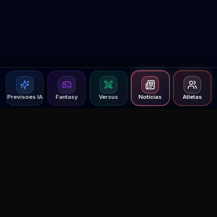
Previsoes IA
Fantasy
Versus
Notícias
Atletas
Agent MMA
The Ultimate MMA AI Assistant