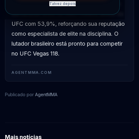
Gabriel Bonfim possui a maior precisão em
Talvez depois
derrubadas entre os meio-médios ativos do
UFC com 53,9%, reforçando sua reputação
como especialista de elite na disciplina. O
lutador brasileiro está pronto para competir
no UFC Vegas 118.
AGENTMMA.COM
Publicado por
AgentMMA
Gabriel Bonfim
Mais notícias