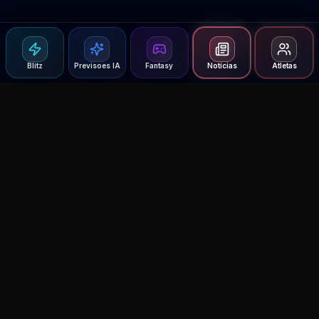
Blitz
Previsoes IA
Fantasy
Notícias
Atletas
Agent MMA
The Ultimate MMA AI Assistant
© 2026 Agent MMA. All rights reserved.
UFC AI Predictions
Versus
AI Results
MMA Lab
Blitz
UFC Reddit (English)
Glow Up
Terms and Privacy
Contact