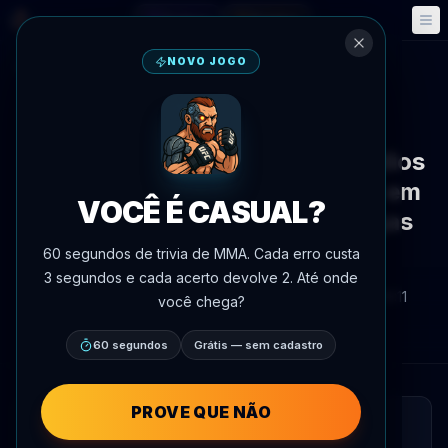
Fantasy
Eventos
🎮
📅
NOVO JOGO
Voltar às notícias
Notícias
Gabriel Bonfim lidera meio-médios
ativos com precisão de 53,9% em
VOCÊ É CASUAL?
derrubadas antes do UFC Vegas
118
60 segundos de trivia de MMA. Cada erro custa
3 segundos e cada acerto devolve 2. Até onde
Por
Oscar Nascimento
4 de junho de 2026
, 19:11
você chega?
AgentMMA.com
60 segundos
Grátis — sem cadastro
PROVE QUE NÃO
LEITURA RÁPIDA