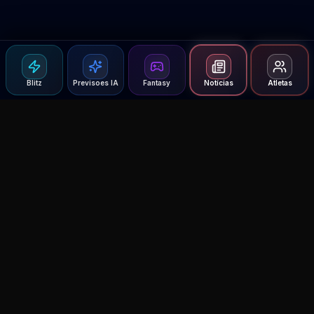
Blitz
Previsoes IA
Fantasy
Notícias
Atletas
Agent MMA
The Ultimate MMA AI Assistant
© 2026 Agent MMA. All rights reserved.
UFC AI Predictions
Versus
AI Results
MMA Lab
Blitz
UFC Reddit (English)
Glow Up
Terms and Privacy
Contact