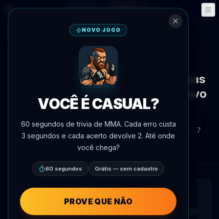
Fantasy
Eventos
🎮
📅
NOVO JOGO
Voltar às notícias
Anúncio de luta
Arman Tsarukyan competirá duas
vezes em uma semana com oitavo
VOCÊ É CASUAL?
combate do RAF em 2026
60 segundos de trivia de MMA. Cada erro custa
Por
Oscar Nascimento
4 de junho de 2026
, 19:27
3 segundos e cada acerto devolve 2. Até onde
AgentMMA.com
você chega?
60 segundos
Grátis — sem cadastro
LEITURA RÁPIDA
PROVE QUE NÃO
Arman Tsarukyan marcou sua oitava luta do