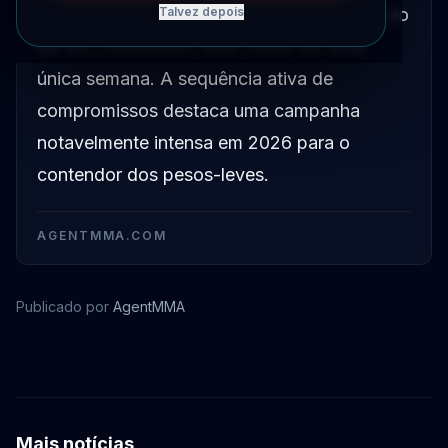
RAF do ano, com o agendamento resultando
Talvez depois
em ele competindo duas vezes em uma
única semana. A sequência ativa de
compromissos destaca uma campanha
notavelmente intensa em 2026 para o
contendor dos pesos-leves.
AGENTMMA.COM
Publicado por
AgentMMA
Arman Tsarukyan
Mais notícias