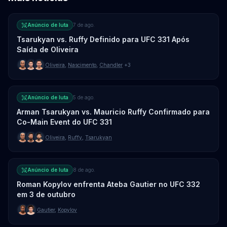
Anúncio de luta
7 de ago.
Tsarukyan vs. Ruffy Definido para UFC 331 Após
Saída de Oliveira
Oliveira
,
Nascimento
,
Chandler
+3
Anúncio de luta
5 de ago.
Arman Tsarukyan vs. Mauricio Ruffy Confirmado para
Co-Main Event do UFC 331
Oliveira
,
Ruffy
,
Tsarukyan
Anúncio de luta
8 de ago.
Roman Kopylov enfrenta Ateba Gautier no UFC 332
em 3 de outubro
Gautier
,
Kopylov