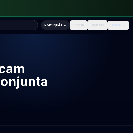
Português
Log In
Sign Up
Social
ocam
conjunta