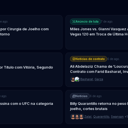
de ago.
Anúncio de luta
7 de ago.
or Cirurgia de Joelho com
Miles Jones vs. Gianni Vasquez
torno
Vegas 120 em Troca de Última H
Notícias de contrato
6 de ago.
Ali Abdelaziz Chama de 'Loucur
r Título com Vitória, Segundo
Contrato com Farid Basharat, Inv
Basharat
,
Garza
e ago.
Notícias
6 de ago.
ssina com o UFC na categoria
Billy Quarantillo retorna no peso
joelho, cortes brutais
Zalal
,
Quarantillo
,
Swanson
+1