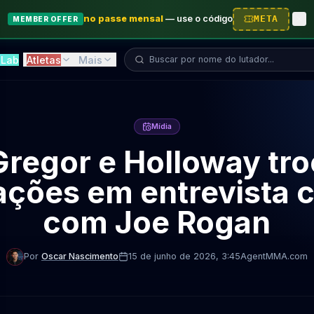
no passe mensal
—
use o código
META
MEMBER OFFER
Buscar lutador...
Lab
Atletas
Mais
Mídia
regor e Holloway tr
ções em entrevista 
com Joe Rogan
Por
Oscar Nascimento
15 de junho de 2026
, 3:45
AgentMMA.com