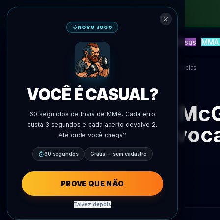
NOVO JOGO
NEW
Blitz
Eventos
Fantasy
Versus
MMA 
Previsoes IA
AgentMMA
Voltar às notícias
VOCÊ É CASUAL?
McG
60 segundos de trivia de MMA. Cada erro
custa 3 segundos e cada acerto devolve 2.
provoca
Até onde você chega?
60 segundos
Grátis — sem cadastro
PROVE QUE NÃO
Talvez depois