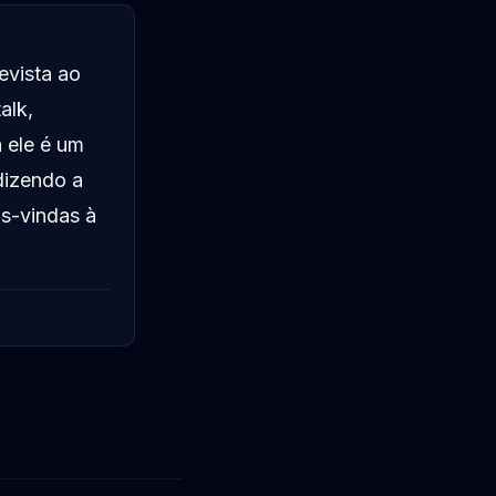
evista ao
alk,
a ele é um
dizendo a
s-vindas à