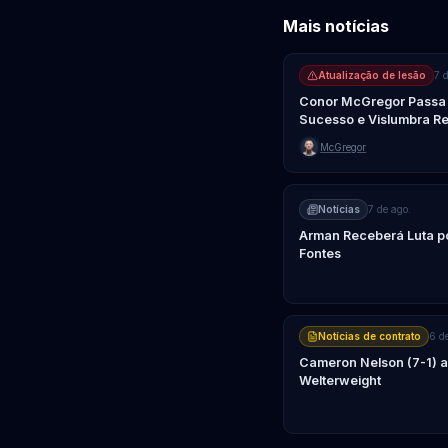
Mais notícias
Atualização de lesão
7 
Conor McGregor Passa p
Sucesso e Vislumbra Re
McGregor
Notícias
7 de ago.
Arman Receberá Luta po
Fontes
Notícias de contrato
6 d
Cameron Nelson (7-1) a
Welterweight