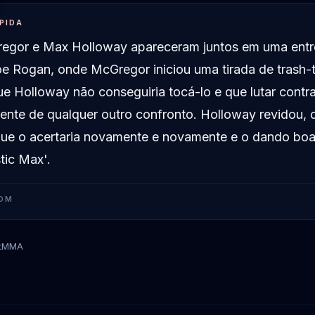
PIDA
egor e Max Holloway apareceram juntos em uma entr
e Rogan, onde McGregor iniciou uma tirada de trash-t
que Holloway não conseguiria tocá-lo e que lutar contr
ente de qualquer outro confronto. Holloway revidou, 
ue o acertaria novamente e novamente e o dando boa
tic Max'.
OM
tMMA
Max Holloway
Conor McGregor