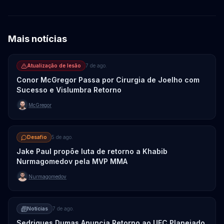
Mais notícias
Atualização de lesão
7 de ago.
Conor McGregor Passa por Cirurgia de Joelho com
Sucesso e Vislumbra Retorno
McGregor
Desafio
5 de ago.
Jake Paul propõe luta de retorno a Khabib
Nurmagomedov pela MVP MMA
Nurmagomedov
Notícias
7 de ago.
Sedriques Dumas Anuncia Retorno ao UFC Planejado