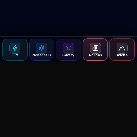
Blitz
Previsoes IA
Fantasy
Notícias
Atletas
Agent MMA
The Ultimate MMA AI Assistant