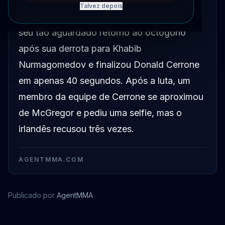
Talvez depois
Em janeiro de 2020, Conor McGregor fez
seu tão aguardado retorno ao octógono
após sua derrota para Khabib
Nurmagomedov e finalizou Donald Cerrone
em apenas 40 segundos. Após a luta, um
membro da equipe de Cerrone se aproximou
de McGregor e pediu uma selfie, mas o
irlandês recusou três vezes.
AGENTMMA.COM
Publicado por
AgentMMA
Khabib Nurmagomedov
Conor McGregor
Donald Cerrone