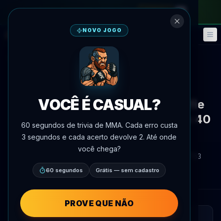
no passe mensal
—
use o código
META
NOVO JOGO
Fantasy
Eventos
🎮
📅
Voltar às notícias
Notícias
VOCÊ É CASUAL?
McGregor Nega Pedido de Selfie
Após Demolição de Cerrone em 40
60 segundos de trivia de MMA. Cada erro custa
Segundos no UFC 246
3 segundos e cada acerto devolve 2. Até onde
você chega?
Por
Oscar Nascimento
7 de julho de 2026
, 17:53
AgentMMA.com
60 segundos
Grátis — sem cadastro
PROVE QUE NÃO
LEITURA RÁPIDA