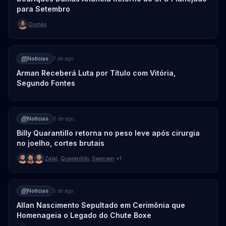
para Setembro
Dumas
Notícias
7 de ago.
Arman Receberá Luta por Título com Vitória,
Segundo Fontes
Notícias
6 de ago.
Billy Quarantillo retorna no peso leve após cirurgia
no joelho, cortes brutais
Zalal
,
Quarantillo
,
Swanson
+1
Notícias
5 de ago.
Allan Nascimento Sepultado em Cerimônia que
Homenageia o Legado do Chute Boxe