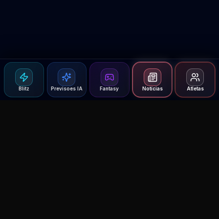
Blitz
Previsoes IA
Fantasy
Notícias
Atletas
Agent MMA
The Ultimate MMA AI Assistant
© 2026 Agent MMA. All rights reserved.