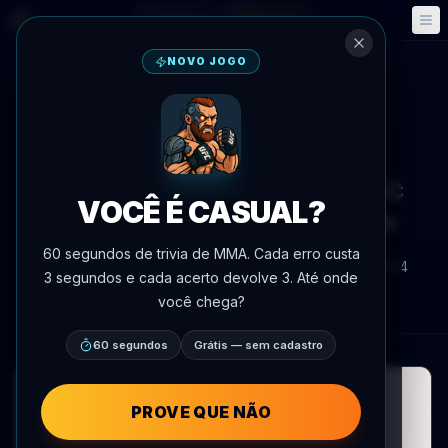
Fantasy
Eventos
🎮
📅
NOVO JOGO
Voltar às notícias
Anúncio de luta
Shamil Gaziev vs. Kennedy
Nzechukwu marcado para UFC
VOCÊ É CASUAL?
Sacramento em 22 de agosto
60 segundos de trivia de MMA. Cada erro custa
Por
Oscar Nascimento
7 de julho de 2026
, 19:54
3 segundos e cada acerto devolve 3. Até onde
AgentMMA.com
você chega?
60 segundos
Grátis — sem cadastro
PROVE QUE NÃO