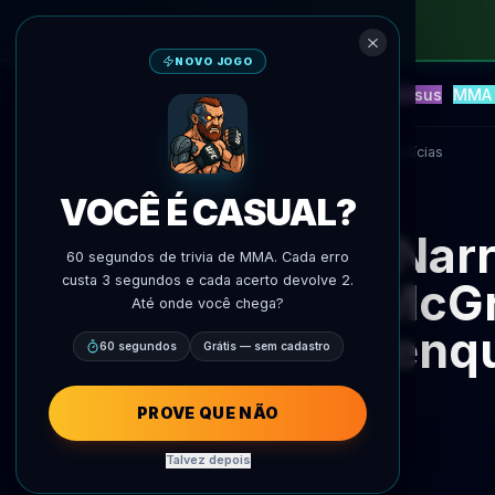
NOVO JOGO
NEW
Blitz
Eventos
Fantasy
Versus
MMA 
Previsoes IA
AgentMMA
Voltar às notícias
VOCÊ É CASUAL?
Narr
60 segundos de trivia de MMA. Cada erro
custa 3 segundos e cada acerto devolve 2.
McGr
Até onde você chega?
enqu
60 segundos
Grátis — sem cadastro
PROVE QUE NÃO
Talvez depois