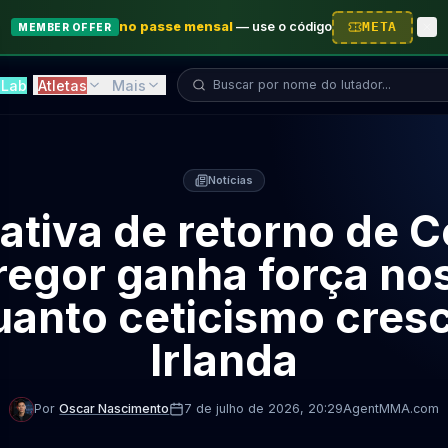
no passe mensal
—
use o código
META
MEMBER OFFER
Buscar lutador...
Lab
Atletas
Mais
Notícias
ativa de retorno de 
egor ganha força no
anto ceticismo cres
Irlanda
Por
Oscar Nascimento
7 de julho de 2026
, 20:29
AgentMMA.com