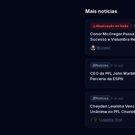
Mais notícias
Atualização de lesão
7 
Conor McGregor Passa p
Sucesso e Vislumbra Re
McGregor
Notícias
8 de ago.
CEO da PFL John Martin
Parceria da ESPN
Notícias
8 de ago.
Cheyden Leialoha Vence
Unânime no PFL Charlot
Leialoha
,
Ring