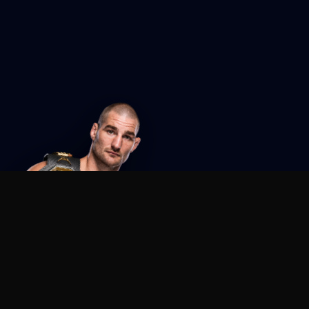
Agent MMA
The Ultimate MMA AI Assistant