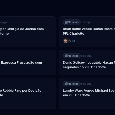
de ago.
Notícias
8 de ago.
or Cirurgia de Joelho com
Brian Battle Vence Dalton Rosta 
torno
PFL Charlotte
Rosta
Notícias
8 de ago.
 Expressa Frustração com
Denis Goltsov nocauteia Hasan
segundos no PFL Charlotte
Notícias
8 de ago.
 Robbie Ring por Decisão
Landry Ward Vence Michael Boyl
te
em PFL Charlotte