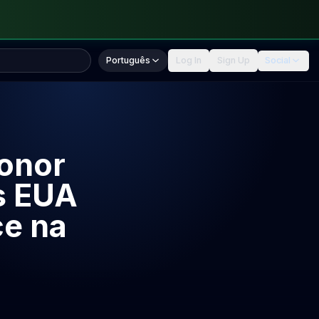
Português
Log In
Sign Up
Social
Conor
s EUA
ce na