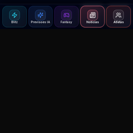
Blitz
Previsoes IA
Fantasy
Notícias
Atletas
Agent MMA
The Ultimate MMA AI Assistant
© 2026 Agent MMA. All rights reserved.
UFC AI Predictions
Versus
AI Results
MMA Lab
Blitz
UFC Reddit (English)
Glow Up
Terms and Privacy
Contact