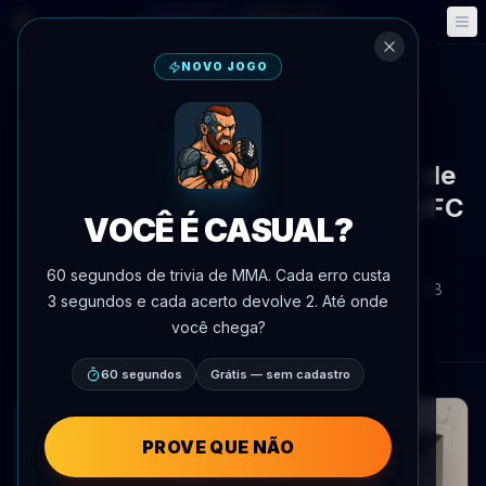
Fantasy
Eventos
🎮
📅
NOVO JOGO
Voltar às notícias
Mídia
UFC 329
Daniel Cormier invade coletiva de
imprensa de Max Holloway no UFC
VOCÊ É CASUAL?
329 e provoca
60 segundos de trivia de MMA. Cada erro custa
Por
Oscar Nascimento
7 de julho de 2026
, 21:28
3 segundos e cada acerto devolve 2. Até onde
AgentMMA.com
você chega?
60 segundos
Grátis — sem cadastro
PROVE QUE NÃO