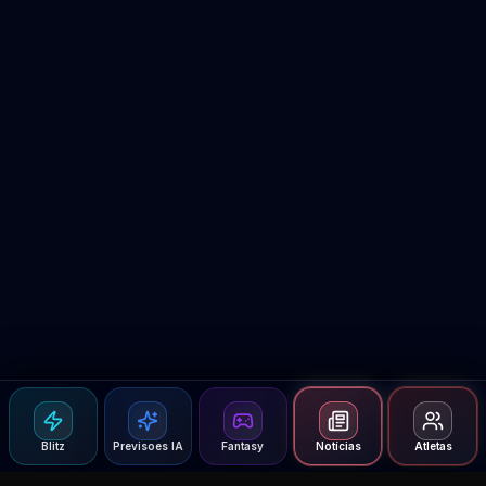
Blitz
Previsoes IA
Fantasy
Notícias
Atletas