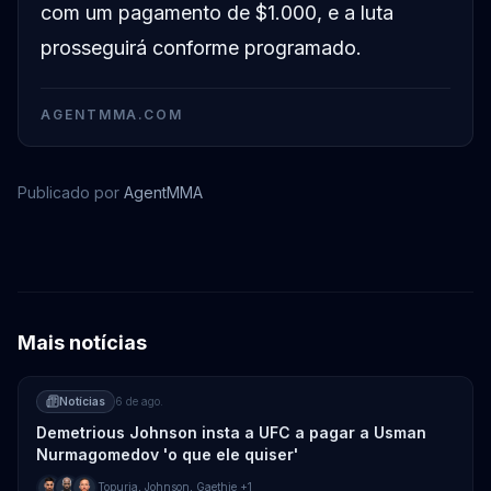
com um pagamento de $1.000, e a luta
prosseguirá conforme programado.
AGENTMMA.COM
Publicado por
AgentMMA
Michael Bisping
Mais notícias
Notícias
6 de ago.
Demetrious Johnson insta a UFC a pagar a Usman
Nurmagomedov 'o que ele quiser'
Topuria
,
Johnson
,
Gaethje
+1