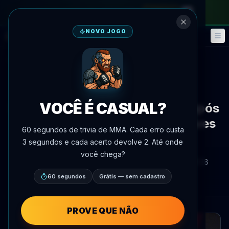
no passe mensal
—
use o código
META
NOVO JOGO
Fantasy
Eventos
🎮
📅
Voltar às notícias
Notícias
VOCÊ É CASUAL?
Michael Bisping raspa cabeça após
sua lutadora do TUF Natália Alves
60 segundos de trivia de MMA. Cada erro custa
perder peso
3 segundos e cada acerto devolve 2. Até onde
você chega?
Por
Oscar Nascimento
7 de julho de 2026
, 21:28
AgentMMA.com
60 segundos
Grátis — sem cadastro
PROVE QUE NÃO