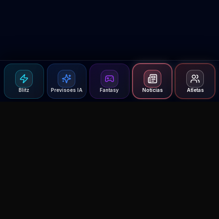
Blitz
Previsoes IA
Fantasy
Notícias
Atletas
Agent MMA
The Ultimate MMA AI Assistant
© 2026 Agent MMA. All rights reserved.