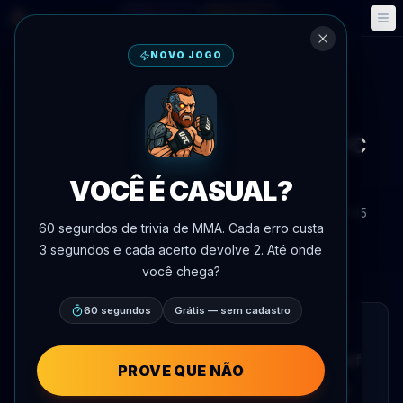
Fantasy
Eventos
🎮
📅
NOVO JOGO
Voltar às notícias
Anúncio de luta
Micallef Enfrenta Elliott no UFC
325
VOCÊ É CASUAL?
Por
Oscar Nascimento
8 de julho de 2026
, 13:05
60 segundos de trivia de MMA. Cada erro custa
AgentMMA.com
3 segundos e cada acerto devolve 2. Até onde
você chega?
60 segundos
Grátis — sem cadastro
LEITURA RÁPIDA
O UFC.com informou que Jonathan Micallef
PROVE QUE NÃO
está prestes a retornar ao Octógono neste