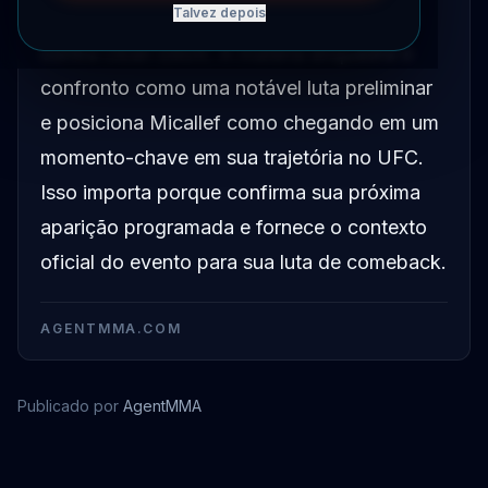
Talvez depois
sábado no Qudos Bank Arena em Sydney
contra Oban Elliott. A matéria enquadra o
confronto como uma notável luta preliminar
e posiciona Micallef como chegando em um
momento-chave em sua trajetória no UFC.
Isso importa porque confirma sua próxima
aparição programada e fornece o contexto
oficial do evento para sua luta de comeback.
AGENTMMA.COM
Publicado por
AgentMMA
Jonathan Micallef