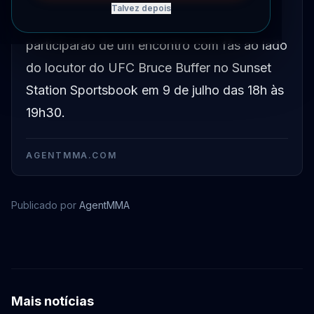
Talvez depois
Justin Gaethje e Brandon Moreno
participarão de um encontro com fãs ao lado
do locutor do UFC Bruce Buffer no Sunset
Station Sportsbook em 9 de julho das 18h às
19h30.
AGENTMMA.COM
Publicado por
AgentMMA
Brandon Moreno
Justin Gaethje
Mais notícias