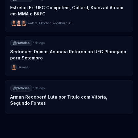
Estrelas Ex-UFC Competem, Collard, Kianzad Atuam
em MMA e BKFC
Waters
,
Fletcher
,
Woodburn
+5
Notícias
7 de ago.
Sedriques Dumas Anuncia Retorno ao UFC Planejado
para Setembro
Dumas
Notícias
7 de ago.
Arman Receberá Luta por Título com Vitória,
Segundo Fontes