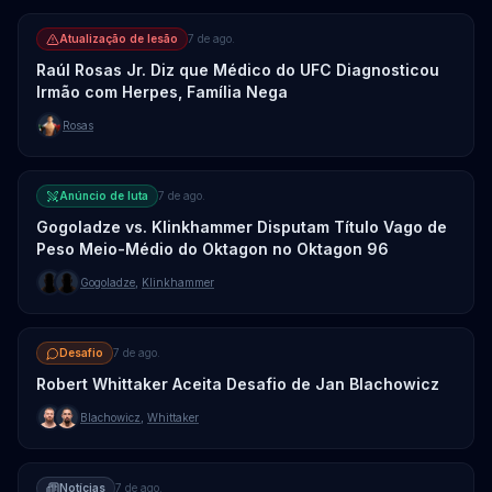
Atualização de lesão
7 de ago.
Raúl Rosas Jr. Diz que Médico do UFC Diagnosticou
Irmão com Herpes, Família Nega
Rosas
Anúncio de luta
7 de ago.
Gogoladze vs. Klinkhammer Disputam Título Vago de
Peso Meio-Médio do Oktagon no Oktagon 96
Gogoladze
,
Klinkhammer
Desafio
7 de ago.
Robert Whittaker Aceita Desafio de Jan Blachowicz
Blachowicz
,
Whittaker
Notícias
7 de ago.