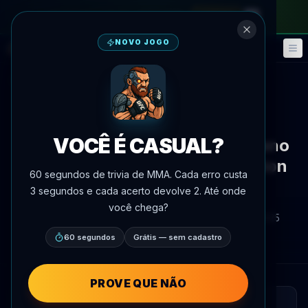
no passe mensal
—
use o código
META
NOVO JOGO
Fantasy
Eventos
🎮
📅
Voltar às notícias
Mídia
VOCÊ É CASUAL?
Justin Gaethje e Brandon Moreno
encontram fãs no Sunset Station
60 segundos de trivia de MMA. Cada erro custa
em 9 de julho
3 segundos e cada acerto devolve 2. Até onde
você chega?
Por
Oscar Nascimento
8 de julho de 2026
, 13:25
AgentMMA.com
60 segundos
Grátis — sem cadastro
PROVE QUE NÃO
LEITURA RÁPIDA