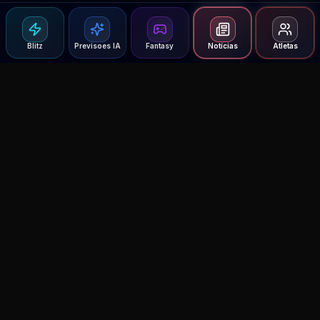
Blitz
Previsoes IA
Fantasy
Notícias
Atletas
Agent MMA
The Ultimate MMA AI Assistant
© 2026 Agent MMA. All rights reserved.
UFC AI Predictions
Versus
AI Results
MMA Lab
Blitz
UFC Reddit (English)
Glow Up
Terms and Privacy
Contact