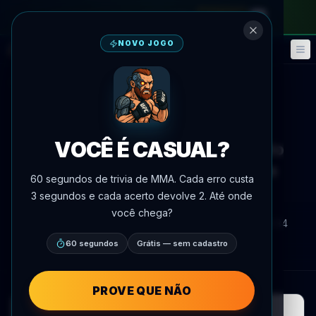
no passe mensal
—
use o código
META
NOVO JOGO
Fantasy
Eventos
🎮
📅
Voltar às notícias
Anúncio de luta
VOCÊ É CASUAL?
Junior Tafa vs. Liu Ce marcado
para UFC Shanghai em 29 de
60 segundos de trivia de MMA. Cada erro custa
agosto
3 segundos e cada acerto devolve 2. Até onde
você chega?
Por
Oscar Nascimento
8 de julho de 2026
, 15:34
AgentMMA.com
60 segundos
Grátis — sem cadastro
PROVE QUE NÃO