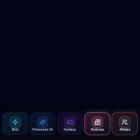
Blitz
Previsoes IA
Fantasy
Notícias
Atletas