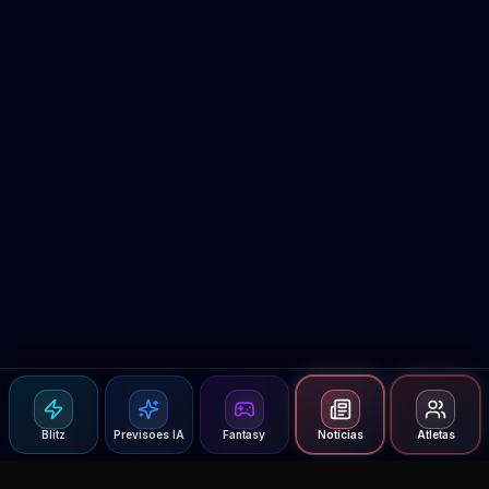
Blitz
Previsoes IA
Fantasy
Notícias
Atletas