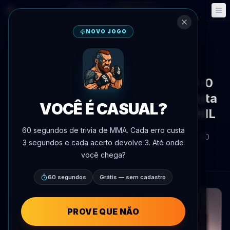
Fantasy
Eventos
🎮
📅
NOVO JOGO
Voltar às notícias
Notícias
Filha de Frank Mir sobe para 4-0
aos 23 anos, ostenta título de luta
VOCÊ É CASUAL?
livre da NCAA e contrato UFC NIL
60 segundos de trivia de MMA. Cada erro custa
Por
Oscar Nascimento
8 de julho de 2026
, 15:50
3 segundos e cada acerto devolve 3. Até onde
AgentMMA.com
você chega?
60 segundos
Grátis — sem cadastro
PROVE QUE NÃO