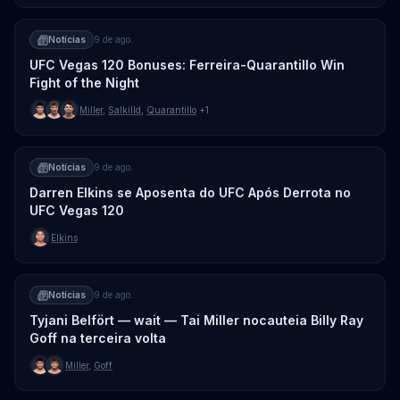
Notícias
9 de ago.
UFC Vegas 120 Bonuses: Ferreira-Quarantillo Win
Fight of the Night
Miller
,
Salkilld
,
Quarantillo
+1
Notícias
9 de ago.
Darren Elkins se Aposenta do UFC Após Derrota no
UFC Vegas 120
Elkins
Notícias
9 de ago.
Tyjani Belfört — wait — Tai Miller nocauteia Billy Ray
Goff na terceira volta
Miller
,
Goff