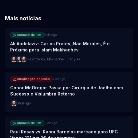
Mais notícias
Anúncio de luta
5 de ago.
Ali Abdelaziz: Carlos Prates, Não Morales, É o
Próximo para Islam Makhachev
Rakhmonov
,
Makhachev
,
Brady
+4
Atualização de lesão
7 de ago.
Conor McGregor Passa por Cirurgia de Joelho com
Sucesso e Vislumbra Retorno
McGregor
Anúncio de luta
8 de ago.
Raul Rosas vs. Raoni Barcelos marcado para UFC
Vegas 121 em 26 de setembro