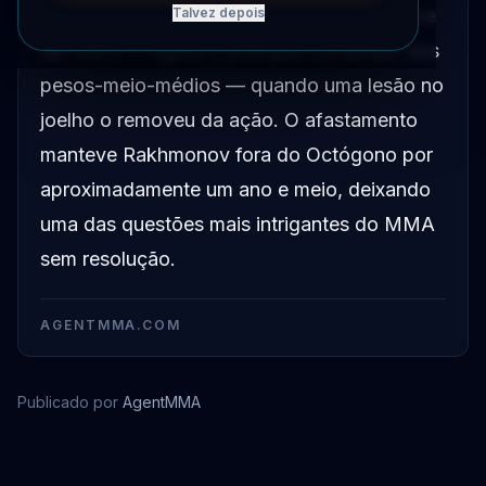
conquistando uma vitória significativa sobre
Talvez depois
Ian Garry — agora o principal contendor dos
pesos-meio-médios — quando uma lesão no
joelho o removeu da ação. O afastamento
manteve Rakhmonov fora do Octógono por
aproximadamente um ano e meio, deixando
uma das questões mais intrigantes do MMA
sem resolução.
AGENTMMA.COM
Publicado por
AgentMMA
Shavkat Rakhmonov