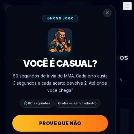
Fantasy
Eventos
🎮
📅
NOVO JOGO
Voltar às notícias
Atualização de lesão
Lesão no Joelho de Shavkat
Rakhmonov o Afastou por 1,5 Anos
VOCÊ É CASUAL?
Após Vitória Sobre Ian Garry
60 segundos de trivia de MMA. Cada erro custa
Por
Oscar Nascimento
8 de julho de 2026
, 16:05
3 segundos e cada acerto devolve 2. Até onde
AgentMMA.com
você chega?
60 segundos
Grátis — sem cadastro
LEITURA RÁPIDA
PROVE QUE NÃO
Shavkat Rakhmonov estava invicto e