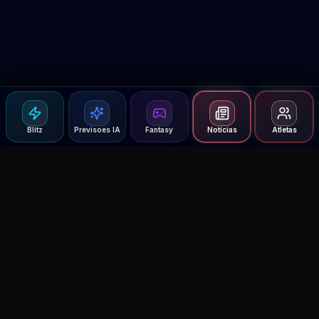
Blitz
Previsoes IA
Fantasy
Notícias
Atletas
Agent MMA
The Ultimate MMA AI Assistant
© 2026 Agent MMA. All rights reserved.