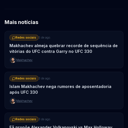
Mais notícias
Redes sociais
5 de ago.
Makhachev almeja quebrar recorde de sequência de
vitórias do UFC contra Garry no UFC 330
Makhachev
Redes sociais
3 de ago.
Islam Makhachev nega rumores de aposentadoria
após UFC 330
Makhachev
Redes sociais
3 de ago.
Fã propõe Alexander Volkanovski vs Max Holloway