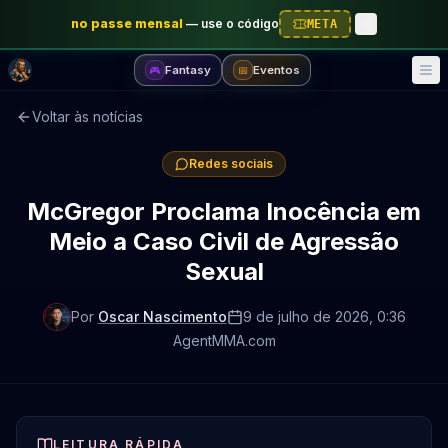
no passe mensal
—
use o código
META
Fantasy
Eventos
🎮
📅
Voltar às notícias
Redes sociais
McGregor Proclama Inocência em
Meio a Caso Civil de Agressão
Sexual
Por
Oscar Nascimento
9 de julho de 2026
, 0:36
AgentMMA.com
LEITURA RÁPIDA