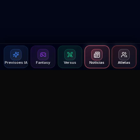
Previsoes IA
Fantasy
Versus
Notícias
Atletas
Agent MMA
The Ultimate MMA AI Assistant