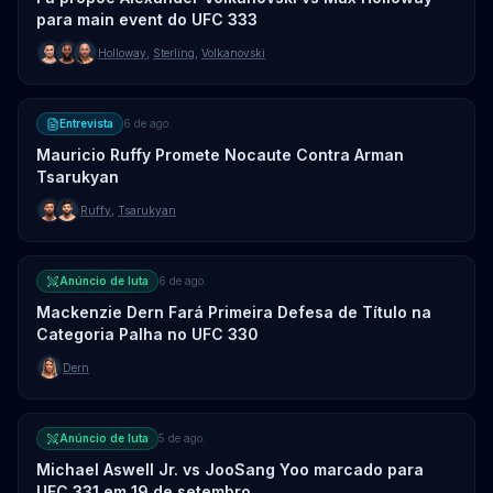
para main event do UFC 333
Holloway
,
Sterling
,
Volkanovski
Entrevista
6 de ago.
Mauricio Ruffy Promete Nocaute Contra Arman
Tsarukyan
Ruffy
,
Tsarukyan
Anúncio de luta
6 de ago.
Mackenzie Dern Fará Primeira Defesa de Título na
Categoria Palha no UFC 330
Dern
Anúncio de luta
5 de ago.
Michael Aswell Jr. vs JooSang Yoo marcado para
UFC 331 em 19 de setembro