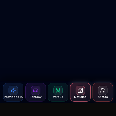
Previsoes IA
Fantasy
Versus
Notícias
Atletas