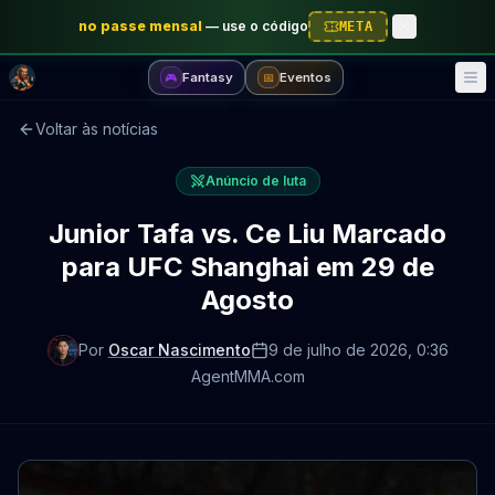
no passe mensal
—
use o código
META
Fantasy
Eventos
🎮
📅
Voltar às notícias
Anúncio de luta
Junior Tafa vs. Ce Liu Marcado
para UFC Shanghai em 29 de
Agosto
Por
Oscar Nascimento
9 de julho de 2026
, 0:36
AgentMMA.com