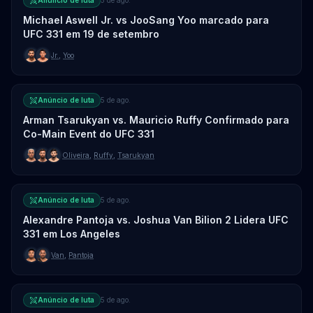
Anúncio de luta
5 de ago.
Michael Aswell Jr. vs JooSang Yoo marcado para
UFC 331 em 19 de setembro
Jr.
,
Yoo
Anúncio de luta
5 de ago.
Arman Tsarukyan vs. Mauricio Ruffy Confirmado para
Co-Main Event do UFC 331
Oliveira
,
Ruffy
,
Tsarukyan
Anúncio de luta
5 de ago.
Alexandre Pantoja vs. Joshua Van Bilion 2 Lidera UFC
331 em Los Angeles
Van
,
Pantoja
Anúncio de luta
5 de ago.