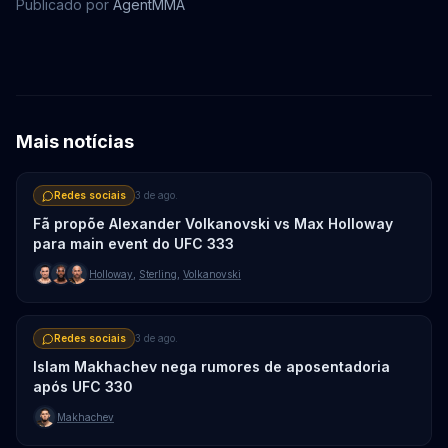
Publicado por
AgentMMA
Max Holloway
Conor McGregor
Mais notícias
Redes sociais
3 de ago.
Fã propõe Alexander Volkanovski vs Max Holloway
para main event do UFC 333
Holloway
,
Sterling
,
Volkanovski
Redes sociais
3 de ago.
Islam Makhachev nega rumores de aposentadoria
após UFC 330
Makhachev