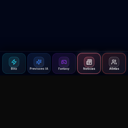
Blitz
Previsoes IA
Fantasy
Notícias
Atletas
Agent MMA
The Ultimate MMA AI Assistant