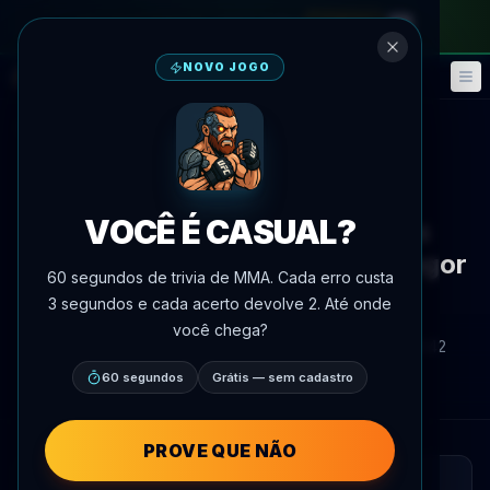
no passe mensal
—
use o código
META
NOVO JOGO
Fantasy
Eventos
🎮
📅
Voltar às notícias
Redes sociais
VOCÊ É CASUAL?
Max Holloway Enumera Suas
Vantagens Sobre Conor McGregor
60 segundos de trivia de MMA. Cada erro custa
em Quiz Rápido
3 segundos e cada acerto devolve 2. Até onde
você chega?
Por
Oscar Nascimento
9 de julho de 2026
, 10:42
AgentMMA.com
60 segundos
Grátis — sem cadastro
PROVE QUE NÃO
LEITURA RÁPIDA