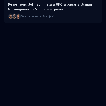
Demetrious Johnson insta a UFC a pagar a Usman
Nurmagomedov 'o que ele quiser'
Topuria
,
Johnson
,
Gaethje
+1