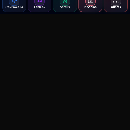
Previsoes IA
Fantasy
Versus
Notícias
Atletas
Agent MMA
The Ultimate MMA AI Assistant
© 2026 Agent MMA. All rights reserved.
UFC AI Predictions
Versus
AI Results
MMA Lab
UFC Reddit (English)
Glow Up
Terms and Privacy
Contact