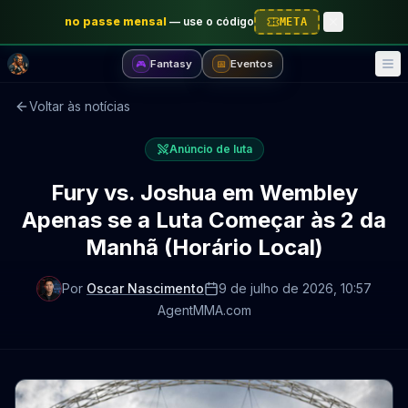
no passe mensal
—
use o código
META
Fantasy
Eventos
🎮
📅
Voltar às notícias
Anúncio de luta
Fury vs. Joshua em Wembley
Apenas se a Luta Começar às 2 da
Manhã (Horário Local)
Por
Oscar Nascimento
9 de julho de 2026
, 10:57
AgentMMA.com