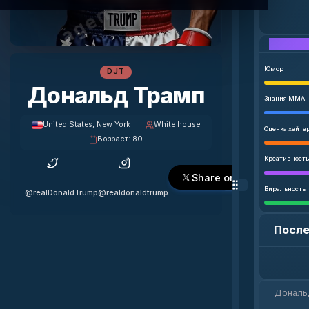
Юмор
DJT
Дональд Трамп
Знания MMA
United States
, New York
White house
Оценка хейте
Возраст
:
80
Креативность
Share on X
Виральность
@realDonaldTrump
@realdonaldtrump
После
Дональд