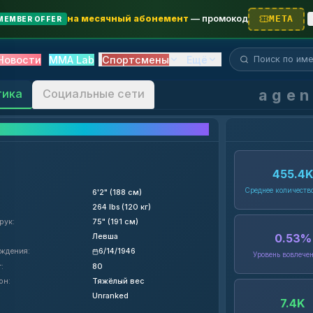
на месячный абонемент
—
промокод
META
MEMBER OFFER
Поиск бойца...
Новости
MMA Lab
Спортсмены
Ещё
age
тика
Социальные сети
Детали бойца
455.4
Среднее количеств
6'2" (188 см)
264 lbs (120 кг)
рук
:
75" (191 см)
0.53
%
Левша
ождения
:
6/14/1946
Уровень вовлече
т
:
80
он
:
Тяжёлый вес
Unranked
7.4
K