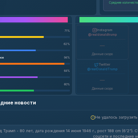
Среднее количеств
Показатели X
Instagram
71
%
@realdonaldtrump
62
%
—
Данные скоро
ров
94
%
Twitter
@realDonaldTrump
64
%
—
60
%
Данные скоро
дние новости
Не удалось загрузить
 Трамп - 80 лет, дата рождения 14 июня 1946 г., рост 188 cm (6'2").
соцсети и последние н