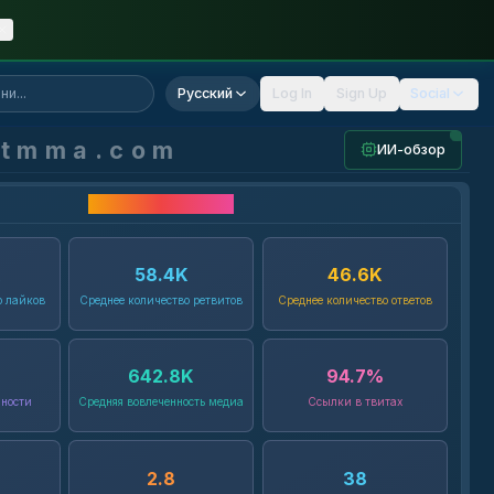
Русский
Log In
Sign Up
Social
ntmma.com
ИИ-обзор
Статистика Twitter
K
58.4
K
46.6
K
о лайков
Среднее количество ретвитов
Среднее количество ответов
642.8
K
94.7
%
нности
Средняя вовлеченность медиа
Ссылки в твитах
2.8
38