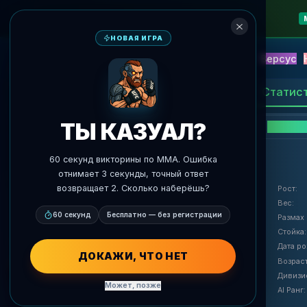
НОВАЯ ИГРА
NEW
Блиц
События
Фэнтези
Версус
ИИ Прогнозы
AgentMMA
Статис
ТЫ КАЗУАЛ?
60 секунд викторины по MMA. Ошибка
отнимает 3 секунды, точный ответ
возвращает 2. Сколько наберёшь?
Рост
:
Вес
:
60 секунд
Бесплатно — без регистрации
Размах 
Стойка
:
Дата р
agentmma.com
ДОКАЖИ, ЧТО НЕТ
Возрас
Дивизи
Может, позже
AI Ранг
: