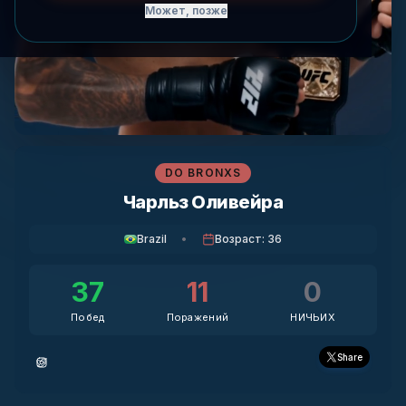
Может, позже
DO BRONXS
Чарльз Оливейра
Brazil
•
Возраст
:
36
37
11
0
Побед
Поражений
НИЧЬИХ
Share