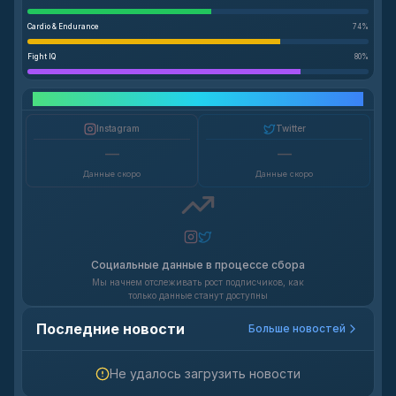
Cardio & Endurance
74
%
Fight IQ
80
%
Рост в социальных сетях
Instagram
Twitter
—
—
Данные скоро
Данные скоро
Социальные данные в процессе сбора
Мы начнем отслеживать рост подписчиков, как
только данные станут доступны
Последние новости
Больше новостей
Не удалось загрузить новости