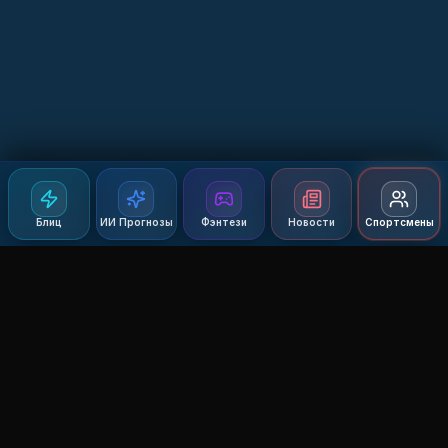
Блиц
ИИ Прогнозы
Фэнтези
Новости
Спортсмены
Agent MMA
The Ultimate MMA AI Assistant