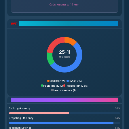
Сабмишены за 15 мин
Разбор рекорда UFC
25-11
UFC Record
КО/ТКО
(
12%
)
Саб
(
52%
)
Решение
(
12%
)
Поражения
(
23%
)
Не состоялись
(
1
)
Performance Breakdown
Striking Accuracy
54
%
Grappling Efficiency
94
%
Takedown Defense
54
%