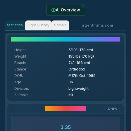
AI Overview
Statistics
Fight History
Socials
agentmma.com
Fighter Details
Height
:
5'10" (178 cm)
Weight
:
155 lbs (70 kg)
Reach
:
74" (188 cm)
Stance
:
Orthodox
DOB
:
17th Oct. 1989
Age
:
36
Division
:
Lightweight
AI Rank
:
#3
Статистика карьеры
37-11-0
3.35