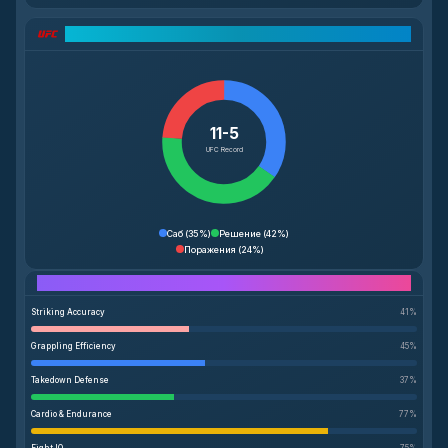
Разбор рекорда UFC
11-5
UFC Record
Саб
(
35%
)
Решение
(
42%
)
Поражения
(
24%
)
Performance Breakdown
Striking Accuracy
41
%
Grappling Efficiency
45
%
Takedown Defense
37
%
Cardio & Endurance
77
%