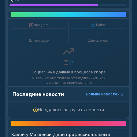
Fight IQ
75
%
Рост в социальных сетях
Instagram
Twitter
—
—
Данные скоро
Данные скоро
Социальные данные в процессе сбора
Мы начнем отслеживать рост подписчиков, как
только данные станут доступны
Последние новости
Больше новостей
Не удалось загрузить новости
Часто задаваемые вопросы
Какой у Маккензи Дерн профессиональный