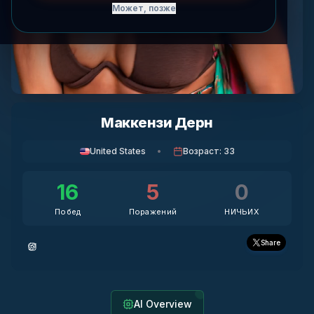
Может, позже
Маккензи Дерн
United States
•
Возраст
:
33
16
5
0
Побед
Поражений
НИЧЬИХ
Share
AI Overview