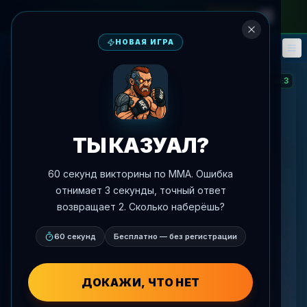
на месячный абонемент
—
промокод
META
НОВАЯ ИГРА
Фэнтези
События
🎮
📅
3
СЕРИЯ
:
ТЫ КАЗУАЛ?
60 секунд викторины по MMA. Ошибка
отнимает 3 секунды, точный ответ
возвращает 2. Сколько наберёшь?
60 секунд
Бесплатно — без регистрации
ДОКАЖИ, ЧТО НЕТ