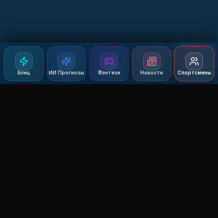
Блиц
ИИ Прогнозы
Фэнтези
Новости
Спортсмены
Agent MMA
The Ultimate MMA AI Assistant
© 2026 Agent MMA. All rights reserved.