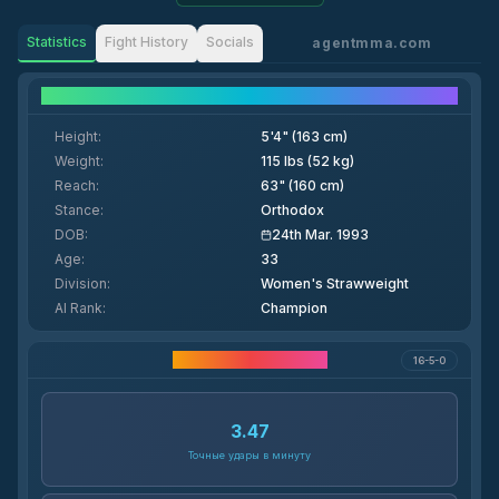
Statistics
Fight History
Socials
agentmma.com
Fighter Details
Height
:
5'4" (163 cm)
Weight
:
115 lbs (52 kg)
Reach
:
63" (160 cm)
Stance
:
Orthodox
DOB
:
24th Mar. 1993
Age
:
33
Division
:
Women's Strawweight
AI Rank
:
Champion
Статистика карьеры
16-5-0
3.47
Точные удары в минуту