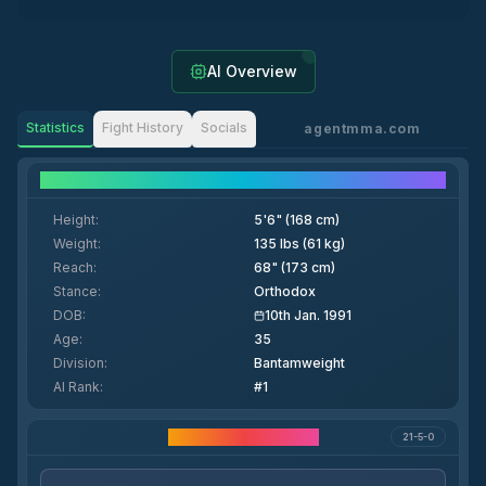
AI Overview
Statistics
Fight History
Socials
agentmma.com
Fighter Details
Height
:
5'6" (168 cm)
Weight
:
135 lbs (61 kg)
Reach
:
68" (173 cm)
Stance
:
Orthodox
DOB
:
10th Jan. 1991
Age
:
35
Division
:
Bantamweight
AI Rank
:
#1
Статистика карьеры
21-5-0