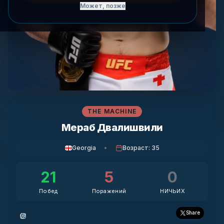
Может, позже
THE MACHINE
Мераб Двалишвили
Georgia
•
Возраст
:
35
21
5
0
Побед
Поражений
НИЧЬИХ
Share