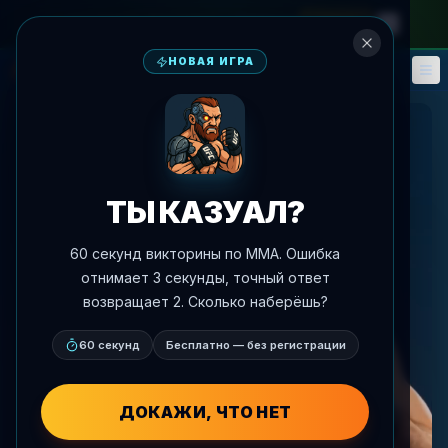
на месячный абонемент
—
промокод
META
НОВАЯ ИГРА
Фэнтези
События
🎮
📅
ТЫ КАЗУАЛ?
60 секунд викторины по MMA. Ошибка
отнимает 3 секунды, точный ответ
возвращает 2. Сколько наберёшь?
60 секунд
Бесплатно — без регистрации
ДОКАЖИ, ЧТО НЕТ