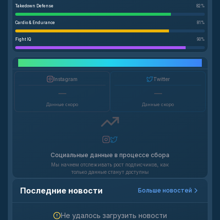
Takedown Defense
82
%
Cardio & Endurance
81
%
Fight IQ
90
%
Рост в социальных сетях
Instagram
Twitter
—
—
Данные скоро
Данные скоро
Социальные данные в процессе сбора
Мы начнем отслеживать рост подписчиков, как
только данные станут доступны
Последние новости
Больше новостей
Не удалось загрузить новости