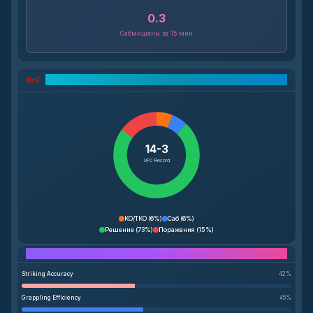
0.3
Сабмишены за 15 мин
Разбор рекорда UFC
14-3
UFC Record
КО/ТКО
(
6%
)
Саб
(
6%
)
Решение
(
73%
)
Поражения
(
15%
)
Performance Breakdown
Striking Accuracy
42
%
Grappling Efficiency
45
%