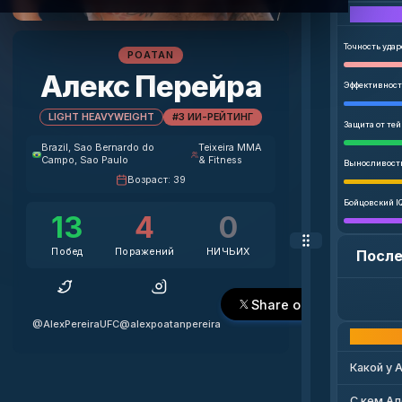
Точность удар
POATAN
Алекс Перейра
Эффективност
LIGHT HEAVYWEIGHT
#3 ИИ-РЕЙТИНГ
Защита от те
Brazil
, Sao Bernardo do
Teixeira MMA
Campo, Sao Paulo
& Fitness
Выносливост
Возраст
:
39
Бойцовский I
13
4
0
Побед
Поражений
НИЧЬИХ
После
Share on X
@AlexPereiraUFC
@alexpoatanpereira
Какой у 
С кем А