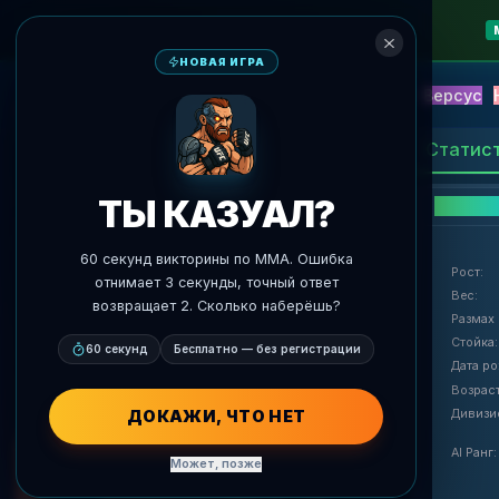
НОВАЯ ИГРА
NEW
Блиц
События
Фэнтези
Версус
ИИ Прогнозы
AgentMMA
Статис
ТЫ КАЗУАЛ?
60 секунд викторины по MMA. Ошибка
Рост
:
отнимает 3 секунды, точный ответ
Вес
:
возвращает 2. Сколько наберёшь?
Размах 
Стойка
:
60 секунд
Бесплатно — без регистрации
agentmma.com
Дата р
Возрас
Дивизи
ДОКАЖИ, ЧТО НЕТ
AI Ранг
:
Может, позже