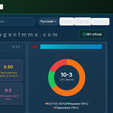
Русский
Log In
Sign Up
Social
agentmma.com
ИИ-обзор
Разбор рекорда UFC
13-4-0
3.50
Пропущенные
10-3
дары в минуту
UFC Record
0.2
бмишены за 15
мин
КО/ТКО
(
65%
)
Решение
(
16%
)
Поражения
(
19%
)