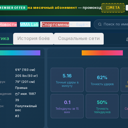
на месячный абонемент
—
промокод
META
MEMBER OFFER
Поиск бойца...
Новости
MMA Lab
Спортсмены
Ещё
тика
История боёв
Социальные сети
Детали бойца
Статистика карьеры
6'4" (193 см)
5.16
205 lbs (93 кг)
62
%
рук
:
79" (201 см)
Точные удары в
Точность ударов
минуту
у
Правша
ождения
:
7 июл. 1987
т
:
39
0.1
50
%
он
:
Полутяжёлый
Тейкдауны за 15
Точность
Са
вес
мин
тейкдаунов
#3