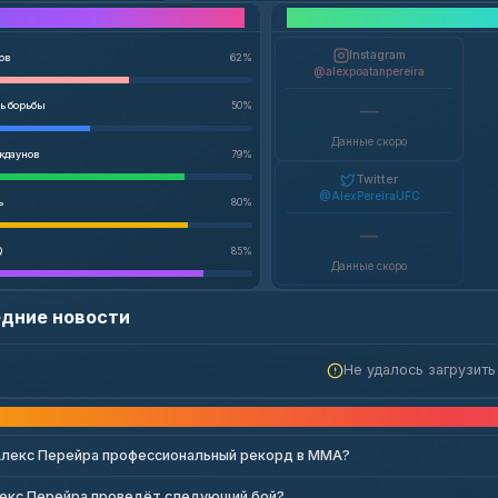
Показатели
Instagram
ов
62
%
@alexpoatanpereira
ь борьбы
50
%
—
Данные скоро
йкдаунов
79
%
Twitter
@AlexPereiraUFC
ь
80
%
—
Q
85
%
Данные скоро
дние новости
Не удалось загрузить
Часто задаваемые в
Алекс Перейра профессиональный рекорд в ММА?
лекс Перейра проведёт следующий бой?