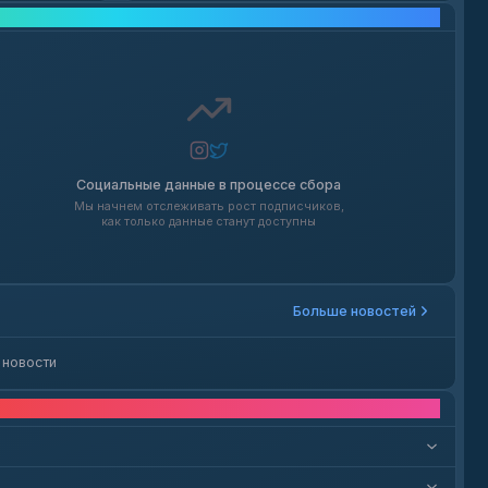
Рост в социальных сетях
Социальные данные в процессе сбора
Мы начнем отслеживать рост подписчиков,
как только данные станут доступны
Больше новостей
 новости
опросы