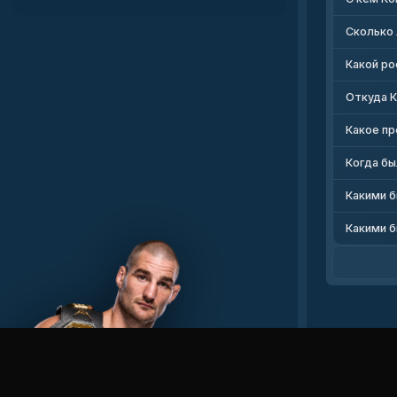
Сколько 
Какой ро
Откуда К
Какое пр
Когда бы
Какими б
Какими б