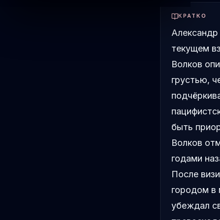
КРАТКО
Александр
текущем вз
Волков опи
грустью, ч
подчёркива
пацифистск
быть приор
Волков отм
годами наз
После виз
городом в 
убеждал с