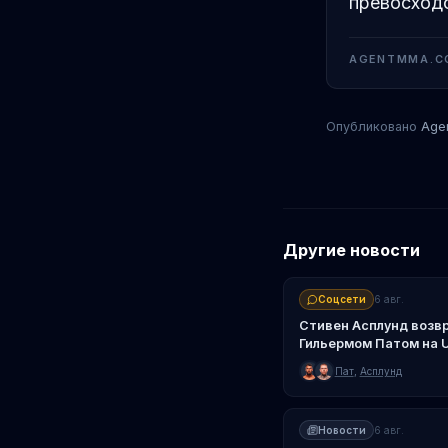
превосходс
AGENTMMA.C
Опубликовано
Age
Другие новости
Соцсети
6 авг.
Стивен Асплунд возв
Гильермом Патом на U
Пат
,
Асплунд
Новости
6 авг.