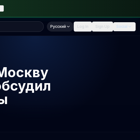
Русский
Log In
Sign Up
Social
 Москву
обсудил
ы