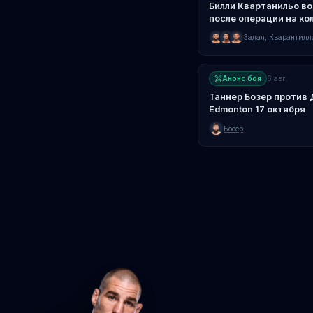
Билли Квартанильо во
после операции на ко
Залал
,
Кварантилл
Анонс боя
6 авг.
Таннер Бозер против
Edmonton 17 октября
Босер