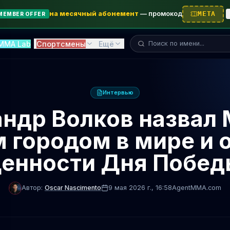
на месячный абонемент
—
промокод
META
MEMBER OFFER
Поиск бойца...
MMA Lab
Спортсмены
Ещё
Интервью
ндр Волков назвал
 городом в мире и 
ценности Дня Побед
Автор:
Oscar Nascimento
9 мая 2026 г.
, 16:58
AgentMMA.com