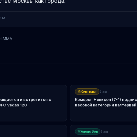
тве Москвы как города.
OM
ntMMA
Александр Волков
Контракт
6 авг.
ращается и встретится с
Кэмерон Нельсон (7-1) подпис
FC Vegas 120
весовой категории вэлтервей
Анонс боя
6 авг.