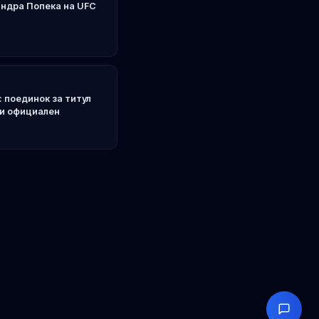
ндра Попека на UFC
 поединок за титул
ки официален