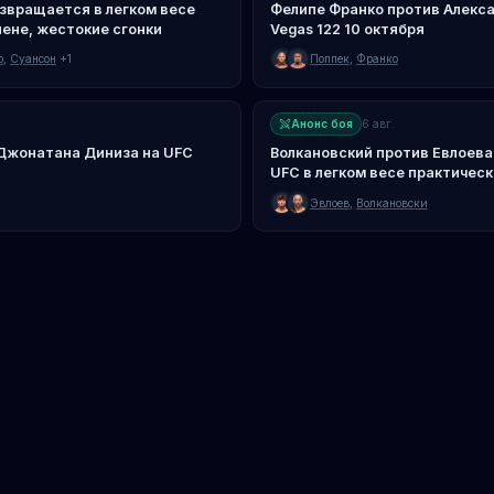
звращается в легком весе
Фелипе Франко против Алекса
лене, жестокие сгонки
Vegas 122 10 октября
о
,
Суансон
+1
Поппек
,
Франко
Анонс боя
6 авг.
 Джонатана Диниза на UFC
Волкановский против Евлоева:
UFC в легком весе практичес
Эвлоев
,
Волкановски