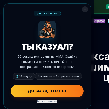
НОВАЯ ИГРА
NEW
Блиц
События
Фэнтези
Версус
ИИ Прогнозы
AgentMMA
К новостям
ТЫ КАЗУАЛ?
Алекса
60 секунд викторины по MMA. Ошибка
отнимает 3 секунды, точный ответ
лучшим
возвращает 2. Сколько наберёшь?
60 секунд
Бесплатно — без регистрации
ДОКАЖИ, ЧТО НЕТ
Может, позже