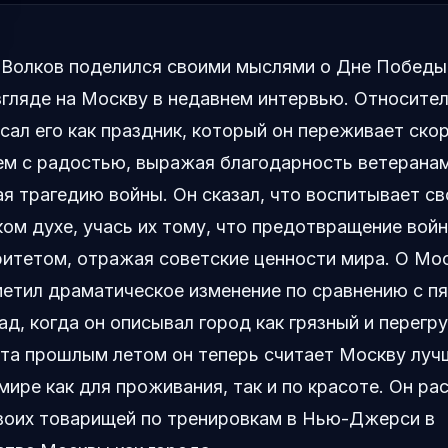
 Волков поделился своими мыслями о Дне Победы
гляде на Москву в недавнем интервью. Относител
сал его как праздник, который он переживает скор
ем с радостью, выражая благодарность ветерана
я трагедию войны. Он сказал, что воспитывает св
ом духе, учась их тому, что предотвращение вой
итетом, отражая советские ценности мира. О Мо
етил драматическое изменение по сравнению с п
ад, когда он описывал город как грязный и перегр
ита прошлым летом он теперь считает Москву лу
мире как для проживания, так и по красоте. Он рас
воих товарищей по тренировкам в Нью-Джерси в