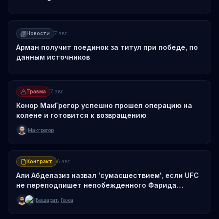
Новости
7 авг.
Арман получит поединок за титул при победе, по
данным источников
Травма
7 авг.
Конор МакГрегор успешно прошел операцию на
колене и готовится к возвращению
Макгрегор
Контракт
6 авг.
Али Абделазиз назвал 'сумасшествием', если UFC
не переподпишет непобежденного Фарида
Башарата
Башарат
,
Гажа