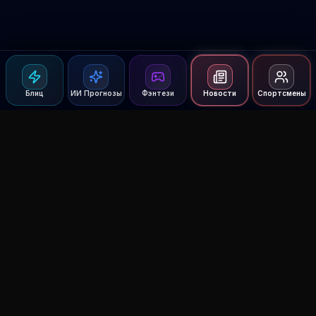
Блиц
ИИ Прогнозы
Фэнтези
Новости
Спортсмены
Agent MMA
The Ultimate MMA AI Assistant
© 2026 Agent MMA. All rights reserved.