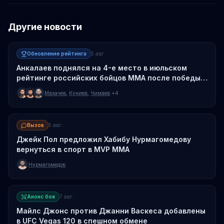
Другие новости
Обновление рейтинга
5 авг.
Анкалаев поднялся на 4-е место в июльском
рейтинге российских бойцов MMA после победы
над Гусковым
Махачев
,
Куниев
,
Чимаев
+4
Вызов
5 авг.
Джейк Пол предложил Хабибу Нурмагомедову
вернуться в спорт в MVP MMA
Нурмагомедов
Анонс боя
7 авг.
Майлс Джонс против Джанни Васкеса добавлены
в UFC Vegas 120 в спешном обмене