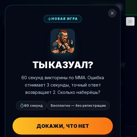
на месячный абонемент
—
промокод
META
НОВАЯ ИГРА
Фэнтези
События
🎮
📅
К новостям
Вызов
UFC 328
ТЫ КАЗУАЛ?
Каио Боррального предлагает
сценарии титульного боя в
60 секунд викторины по MMA. Ошибка
среднем весе после Чимаев-
отнимает 3 секунды, точный ответ
Стрикленд
возвращает 2. Сколько наберёшь?
Автор:
60 секунд
Oscar Nascimento
Бесплатно — без регистрации
9 мая 2026 г.
, 17:23
AgentMMA.com
ДОКАЖИ, ЧТО НЕТ