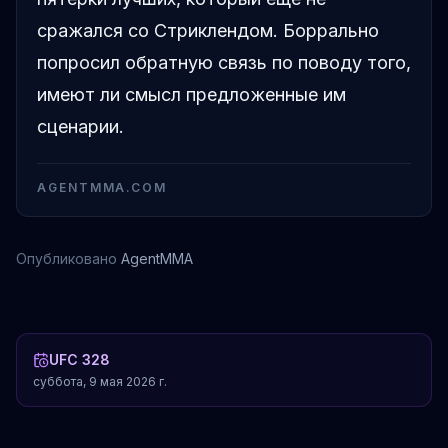
сражался со Стриклендом. Боррально
попросил обратную связь по поводу того,
имеют ли смысл предложенные им
сценарии.
AGENTMMA.COM
Опубликовано
AgentMMA
Шон Стрикленд
Хамзат Чимаев
Насурдин Имавов
Кайо Борральо
UFC 328
суббота, 9 мая 2026 г.