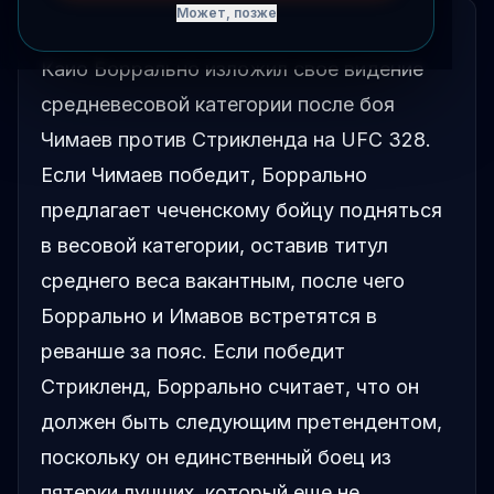
Может, позже
КРАТКО
Каио Боррально изложил свое видение
средневесовой категории после боя
Чимаев против Стрикленда на UFC 328.
Если Чимаев победит, Боррально
предлагает чеченскому бойцу подняться
в весовой категории, оставив титул
среднего веса вакантным, после чего
Боррально и Имавов встретятся в
реванше за пояс. Если победит
Стрикленд, Боррально считает, что он
должен быть следующим претендентом,
поскольку он единственный боец из
пятерки лучших, который еще не