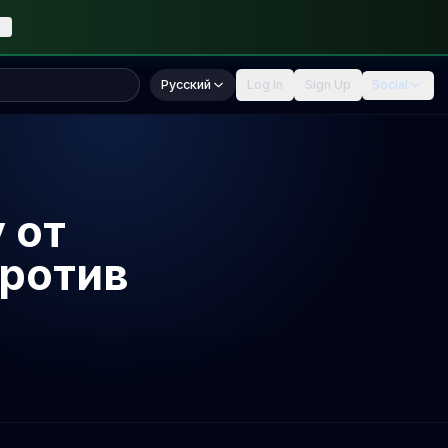
Русский
Log In
Sign Up
Social
 от
против