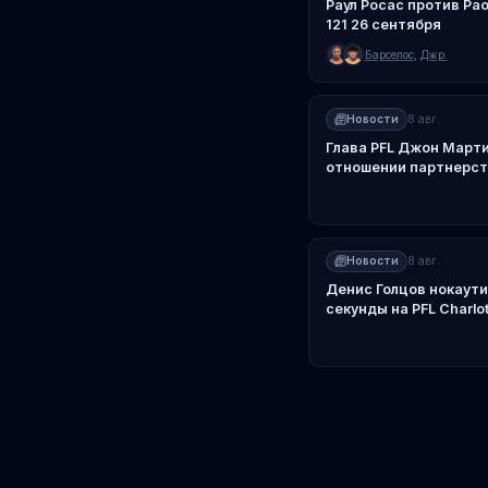
Раул Росас против Ра
121 26 сентября
Барселос
,
Джр.
Новости
8 авг.
Глава PFL Джон Марти
отношении партнерст
Новости
8 авг.
Денис Голцов нокаути
секунды на PFL Charlot