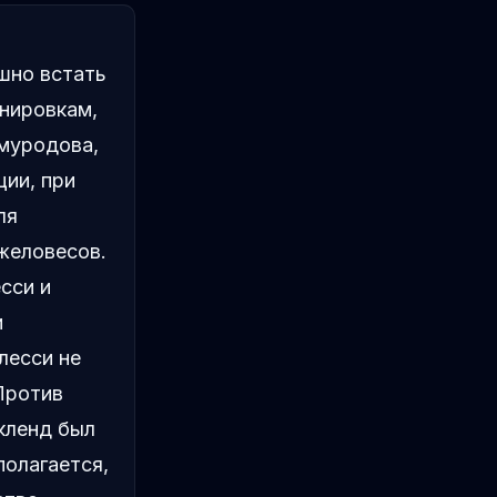
шно встать
енировкам,
муродова,
ции, при
ля
желовесов.
сси и
и
лесси не
Против
кленд был
полагается,