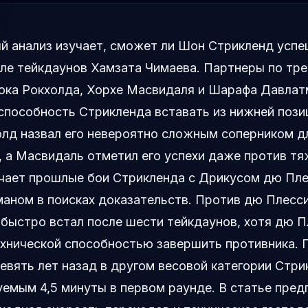
й анализ изучает, сможет ли Шон Стрикленд успе
сле тейкдаунов Хамзата Чимаева. Партнеры по тр
юка Рокхолда, Хорхе Масвидаля и Шарафа Давлат
способность Стрикленда вставать из нижней пози
лд назвал его невероятно сложным соперником д
 а Масвидаль отметил его успехи даже против тя
чает прошлые бои Стрикленда с Дрикусом дю Пле
аном в поисках доказательств. Против дю Плесс
быстро встал после шести тейкдаунов, хотя дю П
ехнической способностью завершить противника. 
евять лет назад в другом весовой категории Стри
емым 4,5 минуты в первом раунде. В статье пред