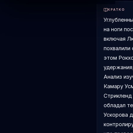
КРАТКО
Углубленны
на ноги по
включая Л
похвалили 
этом Рокхо
удержания,
Анализ изу
Камару Усм
Стрикленд 
обладал т
Ускорова д
контролиру