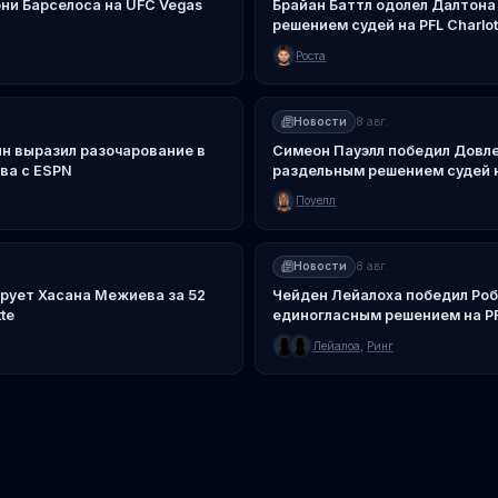
они Барселоса на UFC Vegas
Брайан Баттл одолел Далтона
решением судей на PFL Charlot
Роста
Новости
8 авг.
н выразил разочарование в
Симеон Пауэлл победил Довл
ва с ESPN
раздельным решением судей на
Поуелл
Новости
8 авг.
рует Хасана Межиева за 52
Чейден Лейалоха победил Роб
te
единогласным решением на PFL
Лейалоа
,
Ринг