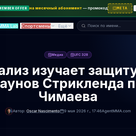
на месячный абонемент
—
промокод
META
MEMBER OFFER
Поиск бойца...
MMA Lab
Спортсмены
Ещё
Медиа
UFC 328
ализ изучает защиту
аунов Стрикленда 
Чимаева
Автор:
Oscar Nascimento
9 мая 2026 г.
, 17:46
AgentMMA.com