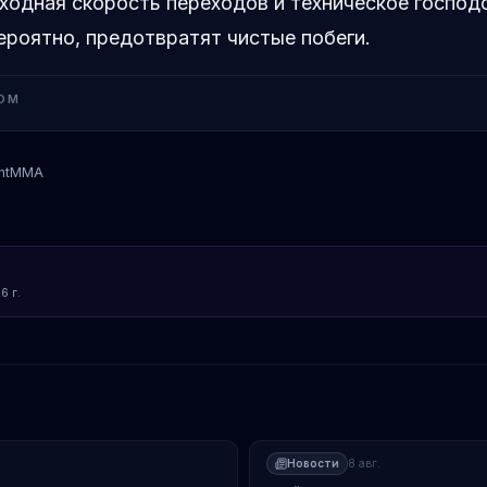
ходная скорость переходов и техническое господ
ероятно, предотвратят чистые побеги.
OM
ntMMA
д
Дрикус дю Плесси
Шон Стрикленд
Джо
6 г.
Новости
8 авг.