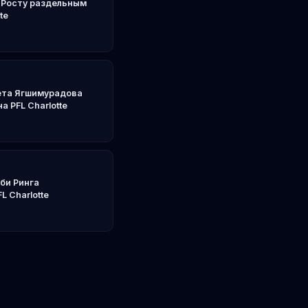
 Росту раздельным
te
ета Ягшимурадова
 PFL Charlotte
би Ринга
 Charlotte