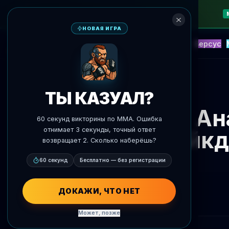
НОВАЯ ИГРА
NEW
Блиц
События
Фэнтези
Версус
ИИ Прогнозы
AgentMMA
К новостям
ТЫ КАЗУАЛ?
Ан
60 секунд викторины по MMA. Ошибка
отнимает 3 секунды, точный ответ
тейкд
возвращает 2. Сколько наберёшь?
60 секунд
Бесплатно — без регистрации
ДОКАЖИ, ЧТО НЕТ
Может, позже