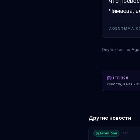
что превос
Чимаева, в
AGENTMMA.C
Опубликовано
Age
Луке Рокол
UFC 328
суббота, 9 мая 202
Другие новости
Анонс боя
8 авг.