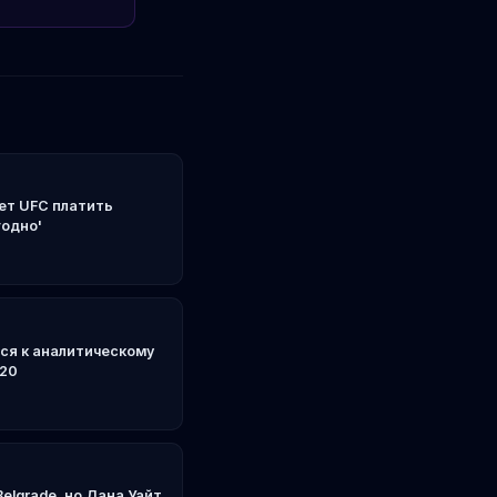
ет UFC платить
годно'
ся к аналитическому
120
elgrade, но Дана Уайт