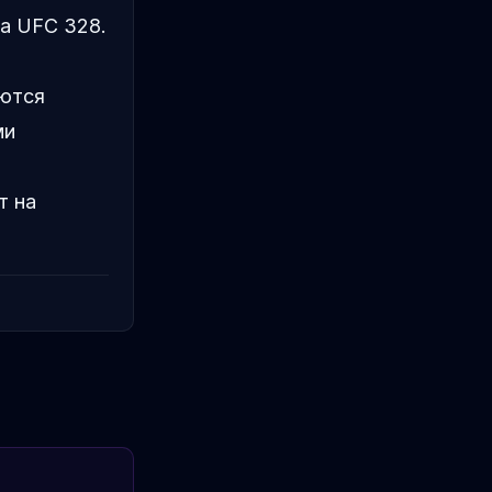
а UFC 328.
яются
ми
т на