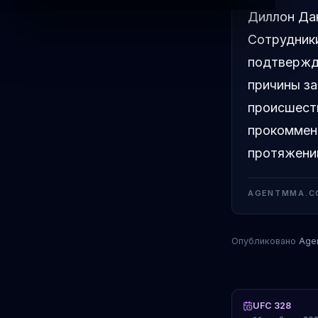
Диллон Дан
Сотрудник
подтвержд
причины за
происшеств
прокоммент
протяжени
AGENTMMA.C
Опубликовано
Age
UFC 328