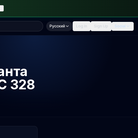
Русский
Log In
Sign Up
Social
анта
C 328