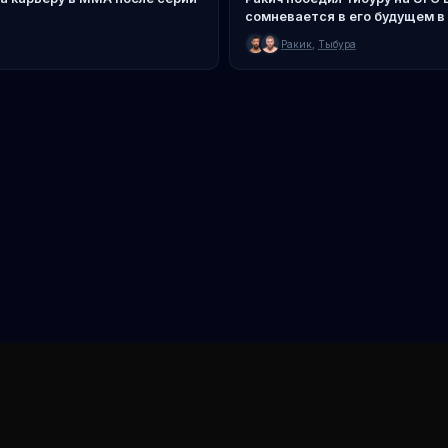
сомневается в его будущем в
Ракик
,
Тыбура