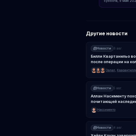
суббота, 9 мая 202
Другие новости
Новости
6 авг.
Билли Квартанильо во
после операции на ко
Залал
,
Кварантилл
Новости
5 авг.
Аллан Насименту пох
почитающей наследие
Нассименто
Новости
4 авг.
Хейли Коуэн завершил