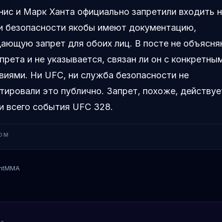
ис и Марк Ханта официально запретили входить н
и безопасности якобы имеют документацию,
ающую запрет для обоих лиц. В посте не объясн
прета и не указывается, связан ли он с конкретны
иями. Ни UFC, ни служба безопасности не
ировали это публично. Запрет, похоже, действуе
и всего события UFC 328.
OM
ntMMA
Марк Унт