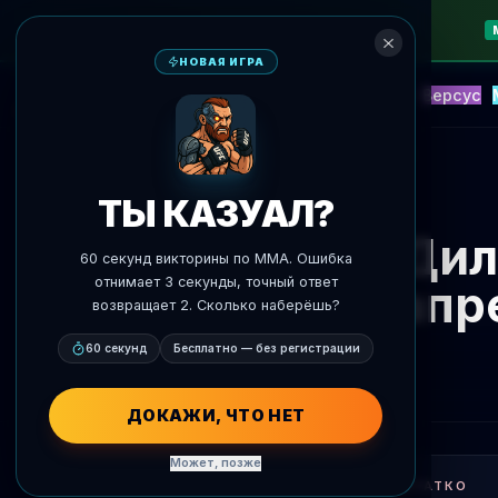
НОВАЯ ИГРА
NEW
Блиц
События
Фэнтези
Версус
ИИ Прогнозы
AgentMMA
К новостям
ТЫ КАЗУАЛ?
Дил
60 секунд викторины по MMA. Ошибка
отнимает 3 секунды, точный ответ
запр
возвращает 2. Сколько наберёшь?
60 секунд
Бесплатно — без регистрации
ДОКАЖИ, ЧТО НЕТ
Может, позже
КРАТКО