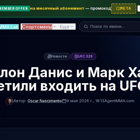
на месячный абонемент
—
промокод
META
MEMBER OFFER
Поиск бойца...
MMA Lab
Спортсмены
Ещё
Новости
UFC 328
лон Данис и Марк Х
етили входить на UF
Автор:
Oscar Nascimento
9 мая 2026 г.
, 18:13
AgentMMA.com