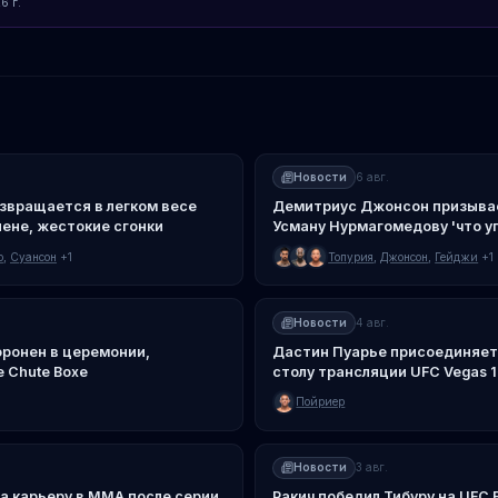
6 г.
Новости
6 авг.
звращается в легком весе
Демитриус Джонсон призыва
лене, жестокие сгонки
Усману Нурмагомедову 'что у
о
,
Суансон
+1
Топурия
,
Джонсон
,
Гейджи
+1
Новости
4 авг.
оронен в церемонии,
Дастин Пуарье присоединяет
 Chute Boxe
столу трансляции UFC Vegas 
Пойриер
Новости
3 авг.
а карьеру в ММА после серии
Ракич победил Тибуру на UFC B