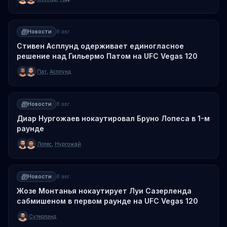
Новости
8 авг.
Стивен Асплунд одерживает единогласное
решение над Гильермо Патом на UFC Vegas 120
Пат
,
Асплунд
Новости
8 авг.
Диар Нургожаев нокаутировал Бруно Лопеса в 1-м
раунде
Лопес
,
Нургожай
Новости
8 авг.
Жозе Монтанья нокаутирует Луи Сазерленда
сабмишеном в первом раунде на UFC Vegas 120
Сутерланд