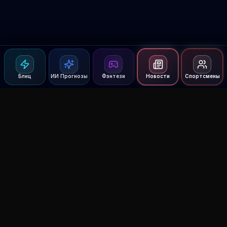
Блиц
ИИ Прогнозы
Фэнтези
Новости
Спортсмены
Agent MMA
The Ultimate MMA AI Assistant
© 2026 Agent MMA. All rights reserved.
UFC AI Predictions
Versus
AI Results
MMA Lab
Blitz
UFC Reddit (English)
Glow Up
Terms and Privacy
Contact