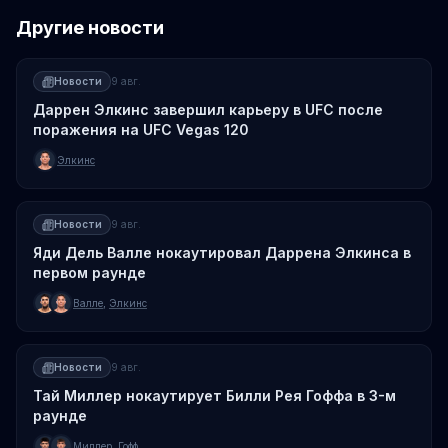
Другие новости
Новости
9 авг.
Даррен Элкинс завершил карьеру в UFC после
поражения на UFC Vegas 120
Элкинс
Новости
9 авг.
Яди Дель Валле нокаутировал Даррена Элкинса в
первом раунде
Валле
,
Элкинс
Новости
9 авг.
Тай Миллер нокаутирует Билли Рея Гоффа в 3-м
раунде
Миллер
,
Гофф