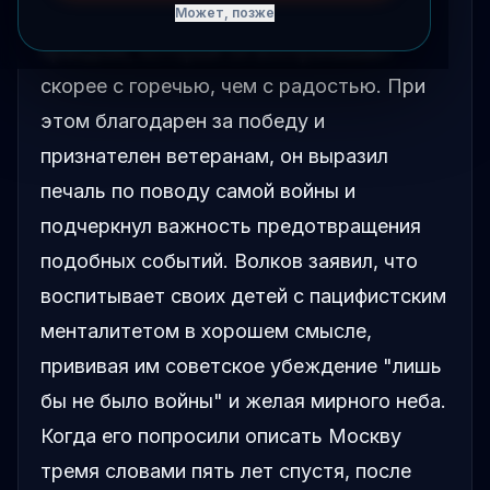
мыслями о Дне Победы, описав его как
Может, позже
праздник, который он воспринимает
скорее с горечью, чем с радостью. При
этом благодарен за победу и
признателен ветеранам, он выразил
печаль по поводу самой войны и
подчеркнул важность предотвращения
подобных событий. Волков заявил, что
воспитывает своих детей с пацифистским
менталитетом в хорошем смысле,
прививая им советское убеждение "лишь
бы не было войны" и желая мирного неба.
Когда его попросили описать Москву
тремя словами пять лет спустя, после