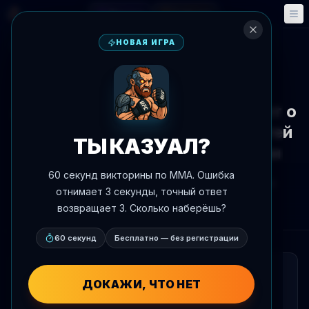
Фэнтези
События
🎮
📅
НОВАЯ ИГРА
К новостям
Интервью
Александр Волков размышляет о
Дне Победы и воспитании детей
ТЫ КАЗУАЛ?
с пацифистскими ценностями
60 секунд викторины по MMA. Ошибка
Автор:
Oscar Nascimento
9 мая 2026 г.
, 18:13
отнимает 3 секунды, точный ответ
AgentMMA.com
возвращает 3. Сколько наберёшь?
60 секунд
Бесплатно — без регистрации
КРАТКО
ДОКАЖИ, ЧТО НЕТ
Александр Волков поделился своими