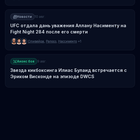
Новости
10 авг.
UFC отдала дань уважения Аллану Насименту на
Fight Night 284 после его смерти
Оливейра
,
Рапосо
,
Нассименто
+1
Анонс боя
9 авг.
Звезда кикбоксинга Илиас Булаид встречается с
Эриком Висконде на эпизоде DWCS