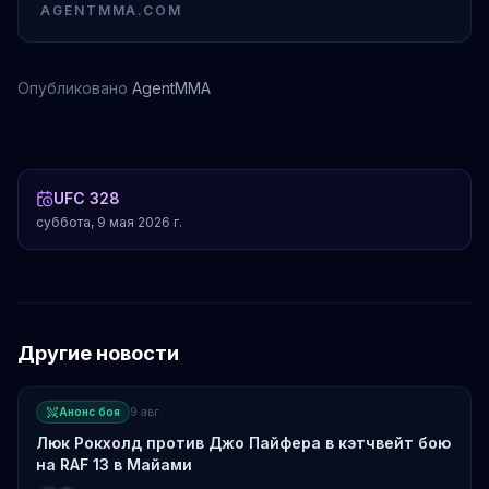
AGENTMMA.COM
Опубликовано
AgentMMA
Шон Стрикленд
Луке Роколд
Джордже Масвидал
Дрикус дю Плесси
UFC 328
суббота, 9 мая 2026 г.
Другие новости
Анонс боя
9 авг.
Люк Рокхолд против Джо Пайфера в кэтчвейт бою
на RAF 13 в Майами