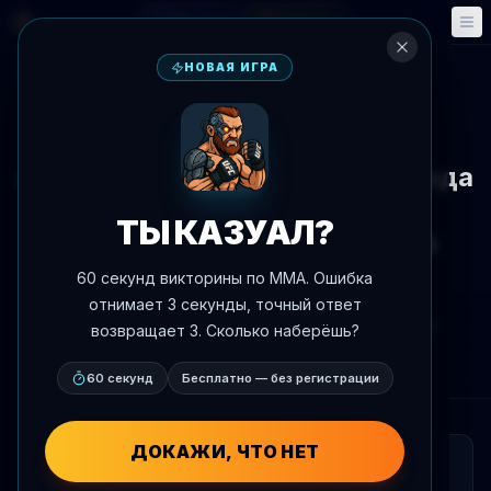
Фэнтези
События
🎮
📅
НОВАЯ ИГРА
К новостям
Медиа
UFC 328
Анализ: способность Стрикленда
подняться может быть
ТЫ КАЗУАЛ?
ключевым фактором против
Чимаева
60 секунд викторины по MMA. Ошибка
отнимает 3 секунды, точный ответ
Автор:
Oscar Nascimento
9 мая 2026 г.
, 18:13
возвращает 3. Сколько наберёшь?
AgentMMA.com
60 секунд
Бесплатно — без регистрации
ДОКАЖИ, ЧТО НЕТ
КРАТКО