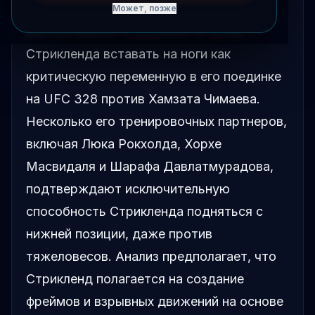
Детальный технический разбор
Может, позже
рассматривает способность Шона
Стрикленда вставать на ноги как
критическую переменную в его поединке
на UFC 328 против Хамзата Чимаева.
Несколько его тренировочных партнеров,
включая Люка Рокхолда, Хорхе
Масвидаля и Шарафа Давлатмурадова,
подтверждают исключительную
способность Стрикленда подняться с
нижней позиции, даже против
тяжеловесов. Анализ предполагает, что
Стрикленд полагается на создание
фреймов и взрывных движений на основе