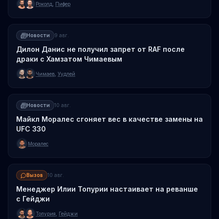
Роколд
,
Пифер
Новости
9 авг.
Дилон Данис не получил запрет от RAF после
драки с Хамзатом Чимаевым
Чимаев
,
Уудлей
Новости
10 авг.
Майкл Моралес сгоняет вес в качестве замены на
UFC 330
Моралес
Вызов
10 авг.
Менеджер Илии Топурии настаивает на реванше
с Гейджи
Топурия
,
Гейджи