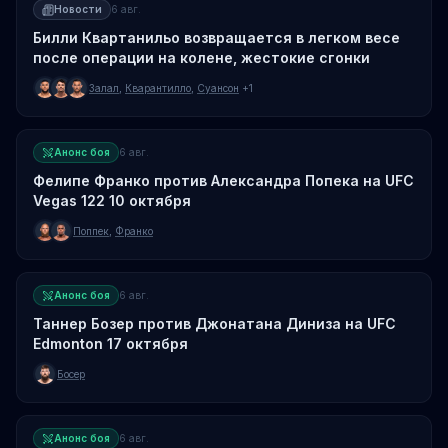
Новости
6 авг.
Билли Квартанильо возвращается в легком весе
после операции на колене, жестокие сгонки
Залал
,
Кварантилло
,
Суансон
+1
Анонс боя
6 авг.
Фелипе Франко против Александра Попека на UFC
Vegas 122 10 октября
Поппек
,
Франко
Анонс боя
6 авг.
Таннер Бозер против Джонатана Диниза на UFC
Edmonton 17 октября
Босер
Анонс боя
6 авг.