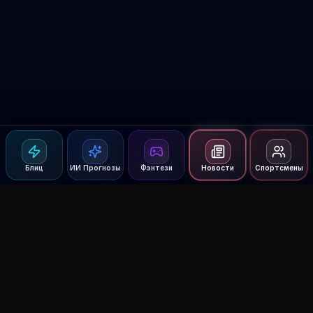
Блиц
ИИ Прогнозы
Фэнтези
Новости
Спортсмены
Agent MMA
The Ultimate MMA AI Assistant