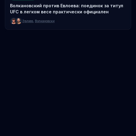
Волкановский против Евлоева: поединок за титул
UFC в легком весе практически официален
Эвлоев
,
Волкановски