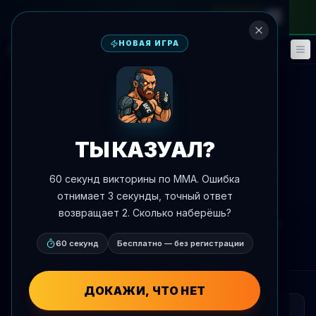
на месячный абонемент
—
промокод
META
НОВАЯ ИГРА
Фэнтези
События
🎮
📅
К новостям
Медиа
ТЫ КАЗУАЛ?
Опубликован видеоотчет о
главном событии ACA 203 -
60 секунд викторины по MMA. Ошибка
Акопян vs Гафоров
отнимает 3 секунды, точный ответ
возвращает 2. Сколько наберёшь?
Автор:
Oscar Nascimento
9 мая 2026 г.
, 18:13
AgentMMA.com
60 секунд
Бесплатно — без регистрации
ДОКАЖИ, ЧТО НЕТ
КРАТКО