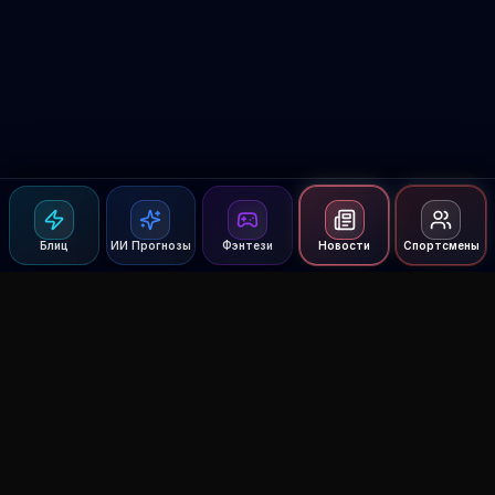
Блиц
ИИ Прогнозы
Фэнтези
Новости
Спортсмены
Agent MMA
The Ultimate MMA AI Assistant