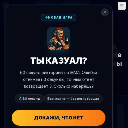
Фэнтези
События
🎮
📅
НОВАЯ ИГРА
К новостям
Медиа
Профиль: Анатолий Парфенов,
олимпийский чемпион по борьбе
ТЫ КАЗУАЛ?
и ветеран Второй мировой войны
60 секунд викторины по MMA. Ошибка
Автор:
Oscar Nascimento
9 мая 2026 г.
, 18:26
отнимает 3 секунды, точный ответ
AgentMMA.com
возвращает 3. Сколько наберёшь?
60 секунд
Бесплатно — без регистрации
КРАТКО
ДОКАЖИ, ЧТО НЕТ
Опубликован развернутый профиль