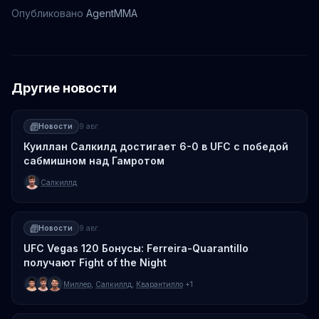
Опубликовано
AgentMMA
Другие новости
Новости
9 авг.
Куиллан Салкилд достигает 6-0 в UFC с победой
сабмишном над Гамротом
Салкиллд
Новости
9 авг.
UFC Vegas 120 Бонусы: Ferreira-Quarantillo
получают Fight of the Night
Миллер
,
Салкиллд
,
Кварантилло
+1