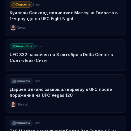
Соцсети
9 авг.
Куиллан Салкилд подчиняет Матеуша Гамрота в
1-м раунде на UFC Fight Night
Гамрот
Анонс боя
9 авг.
UFC 332 назначен на 3 октября в Delta Center в
Солт-Лейк-Сити
Новости
9 авг.
Даррен Элкинс завершил карьеру в UFC после
поражения на UFC Vegas 120
Элкинс
Новости
9 авг.