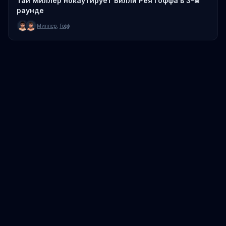
Тай Миллер нокаутирует Билли Рея Гоффа в 3-м
раунде
Миллер
,
Гофф