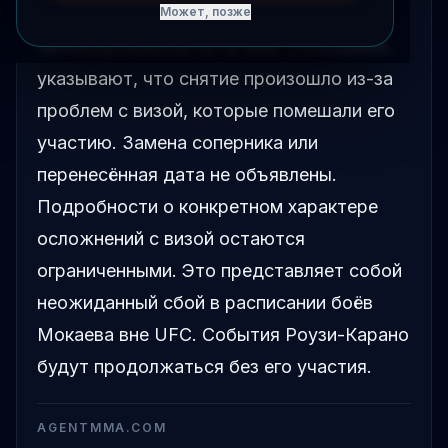
события Роузи против Карано,
Может, позже
запланированном на 16 мая. Сообщения
указывают, что снятие произошло из-за
проблем с визой, которые помешали его
участию. Замена соперника или
перенесённая дата не объявлены.
Подробности о конкретном характере
осложнений с визой остаются
ограниченными. Это представляет собой
неожиданный сбой в расписании боёв
Мокаева вне UFC. События Роузи-Карано
будут продолжаться без его участия.
AGENTMMA.COM