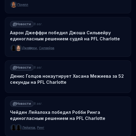
Поуелл
Новости
8 авг.
Аарон Джеффри победил Джоша Сильвейру
единогласным решением судей на PFL Charlotte
Джеффери
,
Силвейра
Новости
8 авг.
Денис Голцов нокаутирует Хасана Межиева за 52
секунды на PFL Charlotte
Новости
8 авг.
Чейден Лейалоха победил Робби Ринга
единогласным решением на PFL Charlotte
Лейалоа
,
Ринг