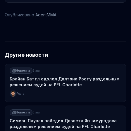
Опубликовано
AgentMMA
Мухаммад Мокаев
Другие новости
Новости
8 авг.
Брайан Баттл одолел Далтона Росту раздельным
решением судей на PFL Charlotte
Роста
Новости
8 авг.
Симеон Пауэлл победил Довлета Ягшимурадова
раздельным решением судей на PFL Charlotte