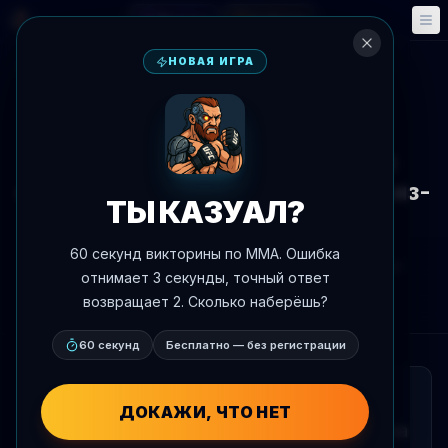
Фэнтези
События
🎮
📅
НОВАЯ ИГРА
К новостям
Новости
Мухаммад Мокаев снялся с
события Роузи-Карано 16 мая из-
ТЫ КАЗУАЛ?
за проблем с визой
60 секунд викторины по MMA. Ошибка
Автор:
Oscar Nascimento
9 мая 2026 г.
, 19:02
отнимает 3 секунды, точный ответ
AgentMMA.com
возвращает 2. Сколько наберёшь?
60 секунд
Бесплатно — без регистрации
КРАТКО
ДОКАЖИ, ЧТО НЕТ
Мухаммад Мокаев не будет выступать на