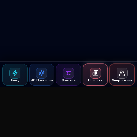
Блиц
ИИ Прогнозы
Фэнтези
Новости
Спортсмены
Agent MMA
The Ultimate MMA AI Assistant