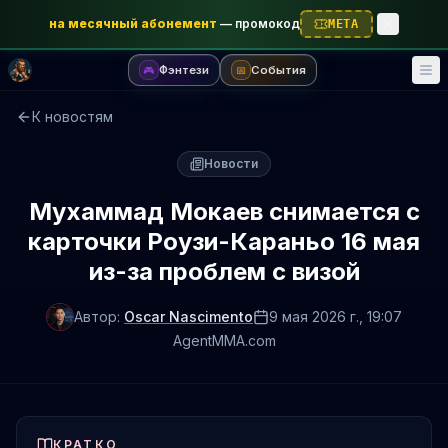
на месячный абонемент
—
промокод
META
Фэнтези
События
🎮
📅
К новостям
Новости
Мухаммад Мокаев снимается с
карточки Роузи-Караньо 16 мая
из-за проблем с визой
Автор:
Oscar Nascimento
9 мая 2026 г.
, 19:07
AgentMMA.com
КРАТКО