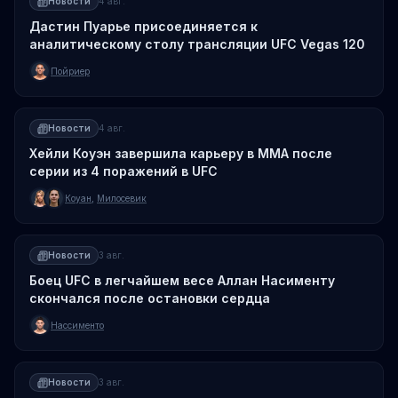
Новости
4 авг.
Дастин Пуарье присоединяется к
аналитическому столу трансляции UFC Vegas 120
Пойриер
Новости
4 авг.
Хейли Коуэн завершила карьеру в ММА после
серии из 4 поражений в UFC
Коуан
,
Милосевик
Новости
3 авг.
Боец UFC в легчайшем весе Аллан Насименту
скончался после остановки сердца
Нассименто
Новости
3 авг.