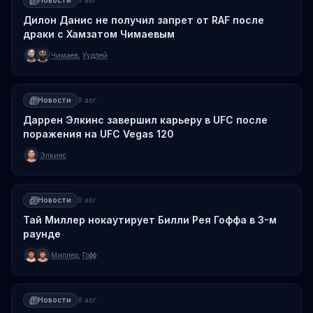
Новости
9 авг.
Дилон Данис не получил запрет от RAF после
драки с Хамзатом Чимаевым
Чимаев
,
Уудлей
Новости
9 авг.
Даррен Элкинс завершил карьеру в UFC после
поражения на UFC Vegas 120
Элкинс
Новости
9 авг.
Тай Миллер нокаутирует Билли Рея Гоффа в 3-м
раунде
Миллер
,
Гофф
Новости
8 авг.