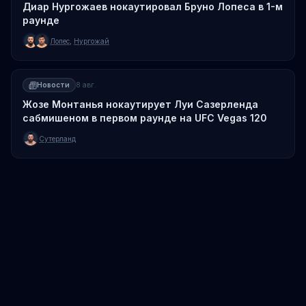
Диар Нургожаев нокаутировал Бруно Лопеса в 1-м
раунде
Лопес
,
Нургожай
Новости
8 авг.
Жозе Монтанья нокаутирует Луи Сазерленда
сабмишеном в первом раунде на UFC Vegas 120
Сутерланд