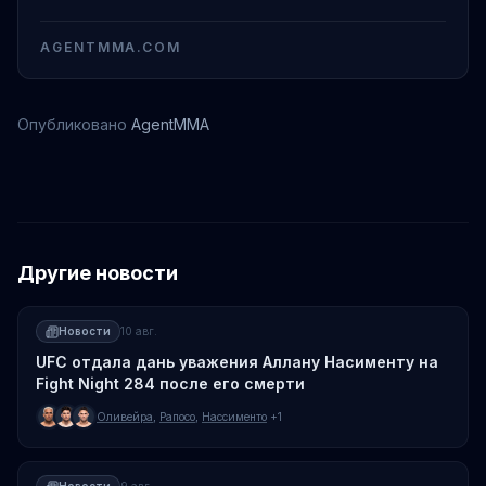
AGENTMMA.COM
Опубликовано
AgentMMA
Мухаммад Мокаев
Другие новости
Новости
10 авг.
UFC отдала дань уважения Аллану Насименту на
Fight Night 284 после его смерти
Оливейра
,
Рапосо
,
Нассименто
+1