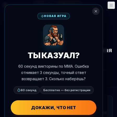
Фэнтези
События
🎮
📅
НОВАЯ ИГРА
К новостям
Новости
Мухаммад Мокаев снялся с
турнира Rousey vs. Carano 16 мая
ТЫ КАЗУАЛ?
из-за проблем с визой
60 секунд викторины по MMA. Ошибка
Автор:
Oscar Nascimento
9 мая 2026 г.
, 19:19
отнимает 3 секунды, точный ответ
AgentMMA.com
возвращает 3. Сколько наберёшь?
60 секунд
Бесплатно — без регистрации
КРАТКО
ДОКАЖИ, ЧТО НЕТ
Мухаммад Мокаев не будет выступать на