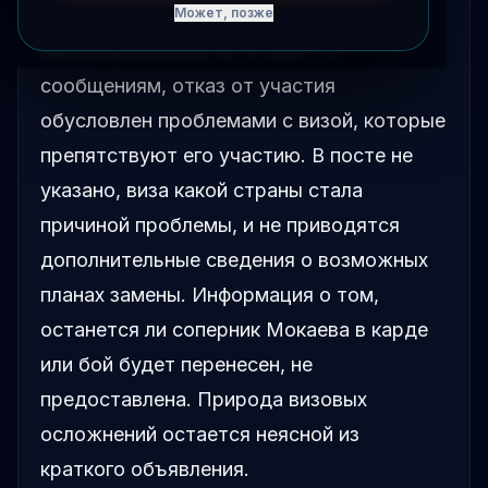
событии Rousey vs. Carano,
Может, позже
запланированном на 16 мая. По
сообщениям, отказ от участия
обусловлен проблемами с визой, которые
препятствуют его участию. В посте не
указано, виза какой страны стала
причиной проблемы, и не приводятся
дополнительные сведения о возможных
планах замены. Информация о том,
останется ли соперник Мокаева в карде
или бой будет перенесен, не
предоставлена. Природа визовых
осложнений остается неясной из
краткого объявления.