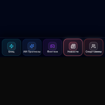
Блиц
ИИ Прогнозы
Фэнтези
Новости
Спортсмены
Agent MMA
The Ultimate MMA AI Assistant