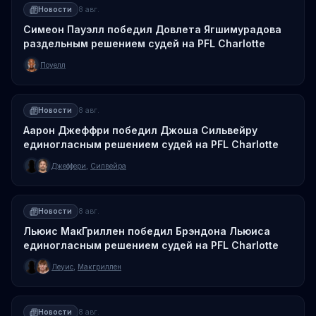
Новости
8 авг.
Симеон Пауэлл победил Довлета Ягшимурадова
раздельным решением судей на PFL Charlotte
Поуелл
Новости
8 авг.
Аарон Джеффри победил Джоша Сильвейру
единогласным решением судей на PFL Charlotte
Джеффери
,
Силвейра
Новости
8 авг.
Льюис МакГриллен победил Брэндона Льюиса
единогласным решением судей на PFL Charlotte
Леуис
,
Макгриллен
Новости
8 авг.