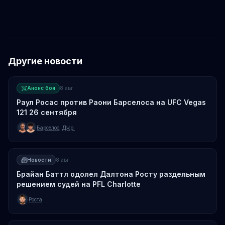
Том Аспиналл
Алекс Перейра
Сирил Гане
Другие новости
Анонс боя
8 авг.
Раул Росас против Раони Барселоса на UFC Vegas
121 26 сентября
Барселос
,
Джр.
Новости
8 авг.
Брайан Баттл одолел Далтона Росту раздельным
решением судей на PFL Charlotte
Роста