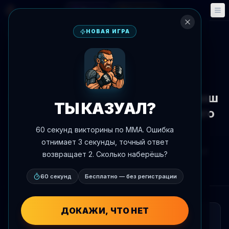
Фэнтези
События
🎮
📅
НОВАЯ ИГРА
К новостям
Вызов
Том Асинал рассматривает
супербой с Перейрой или реванш
ТЫ КАЗУАЛ?
с Ганом в качестве следующего
хода
60 секунд викторины по MMA. Ошибка
отнимает 3 секунды, точный ответ
Автор:
Oscar Nascimento
4 июня 2026 г.
, 15:32
возвращает 2. Сколько наберёшь?
AgentMMA.com
60 секунд
Бесплатно — без регистрации
ДОКАЖИ, ЧТО НЕТ
КРАТКО