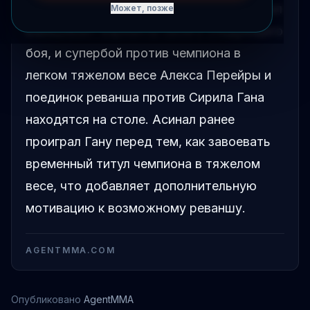
Чемпион UFC в тяжелом весе Том Асинал
Может, позже
взвешивает варианты своего следующего
боя, и супербой против чемпиона в
легком тяжелом весе Алекса Перейры и
поединок реванша против Сирила Гана
находятся на столе. Асинал ранее
проиграл Гану перед тем, как завоевать
временный титул чемпиона в тяжелом
весе, что добавляет дополнительную
мотивацию к возможному реваншу.
AGENTMMA.COM
Опубликовано
AgentMMA