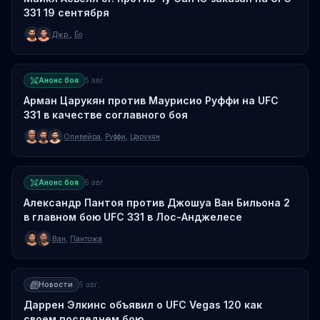
331 19 сентября
Джр.
,
Ёо
Анонс боя
5 авг.
Арман Царукян против Маурисио Руффи на UFC
331 в качестве соглавного боя
Оливейра
,
Руффи
,
Царукян
Анонс боя
5 авг.
Александр Пантоя против Джошуа Ван Бильона 2
в главном бою UFC 331 в Лос-Анджелесе
Ван
,
Пантожа
Новости
5 авг.
Даррен Элкинс объявил о UFC Vegas 120 как
своем последнем бою