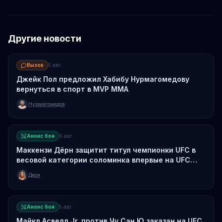
Другие новости
Вызов
5 авг.
Джейк Пол предложил Хабибу Нурмагомедову
вернуться в спорт в MVP MMA
Нурмагомедов
Анонс боя
6 авг.
Маккензи Дёрн защитит титул чемпионки UFC в
весовой категории соломинка впервые на UFC
330
Дерн
Анонс боя
5 авг.
Майкл Асвелл Jr. против Чу Сан Ю заказан на UFC