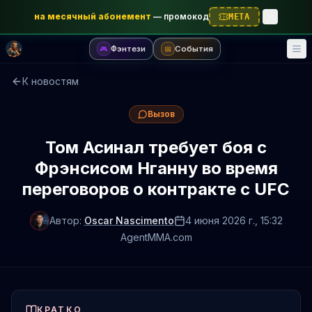
на месячный абонемент
—
промокод
META
Фэнтези
События
🎮
📅
К новостям
Вызов
Том Асинал требует боя с
Фрэнсисом Нганну во время
переговоров о контракте с UFC
Автор:
Oscar Nascimento
4 июня 2026 г.
, 15:32
AgentMMA.com
КРАТКО