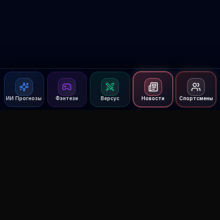
ИИ Прогнозы
Фэнтези
Версус
Новости
Спортсмены
Agent MMA
The Ultimate MMA AI Assistant