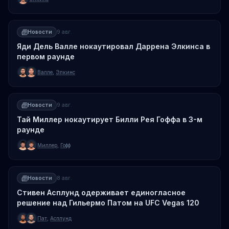
Новости
9 авг.
Яди Дель Валле нокаутировал Даррена Элкинса в
первом раунде
Валле
,
Элкинс
Новости
9 авг.
Тай Миллер нокаутирует Билли Рея Гоффа в 3-м
раунде
Миллер
,
Гофф
Новости
8 авг.
Стивен Асплунд одерживает единогласное
решение над Гильермо Патом на UFC Vegas 120
Пат
,
Асплунд