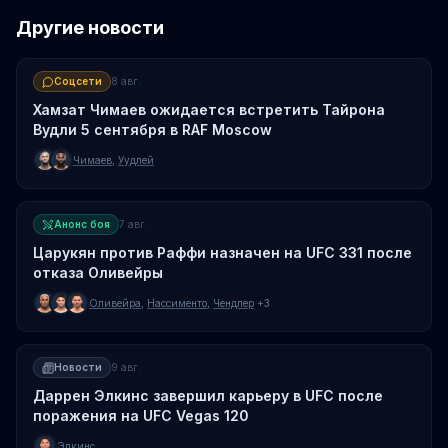
Другие новости
Соцсети
8 авг.
Хамзат Чимаев ожидается встретить Тайрона
Вудли 5 сентября в RAF Moscow
Чимаев
,
Уудлей
Анонс боя
7 авг.
Царукян против Раффи назначен на UFC 331 после
отказа Оливейры
Оливейра
,
Нассименто
,
Чендлер
+3
Новости
9 авг.
Даррен Элкинс завершил карьеру в UFC после
поражения на UFC Vegas 120
Элкинс