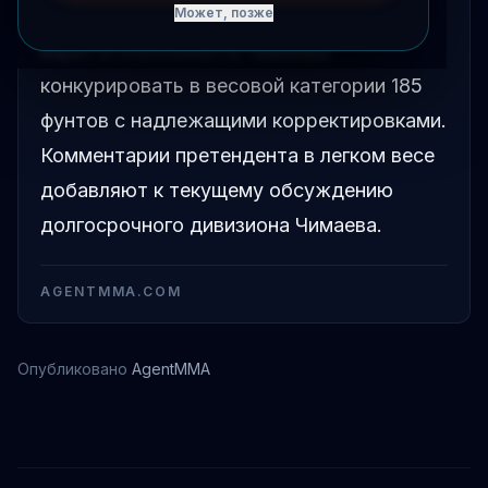
весом Хамзата Чимаева, заявив, что
Может, позже
верит в способность Чимаева
конкурировать в весовой категории 185
фунтов с надлежащими корректировками.
Комментарии претендента в легком весе
добавляют к текущему обсуждению
долгосрочного дивизиона Чимаева.
AGENTMMA.COM
Опубликовано
AgentMMA
Хамзат Чимаев
Арман Царукян