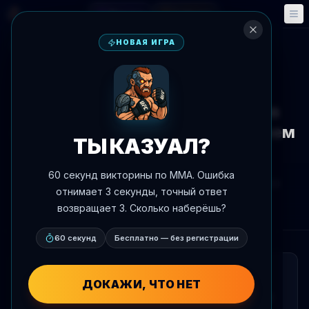
Фэнтези
События
🎮
📅
НОВАЯ ИГРА
К новостям
Новости
Царукян считает, что Чимаев
может еще выступать в среднем
ТЫ КАЗУАЛ?
весе с корректировками
60 секунд викторины по MMA. Ошибка
Автор:
Oscar Nascimento
4 июня 2026 г.
, 15:50
отнимает 3 секунды, точный ответ
AgentMMA.com
возвращает 3. Сколько наберёшь?
60 секунд
Бесплатно — без регистрации
КРАТКО
ДОКАЖИ, ЧТО НЕТ
Арман Царукян высказался о ситуации с