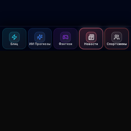
Блиц
ИИ Прогнозы
Фэнтези
Новости
Спортсмены
Agent MMA
The Ultimate MMA AI Assistant
© 2026 Agent MMA. All rights reserved.
UFC AI Predictions
Versus
AI Results
MMA Lab
Blitz
UFC Reddit (English)
Glow Up
Terms and Privacy
Contact