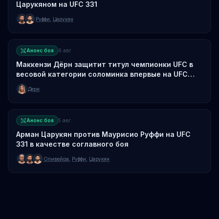
Царукяном на UFC 331
Руффи
,
Царукян
Анонс боя
6 авг.
Маккензи Дёрн защитит титул чемпионки UFC в
весовой категории соломинка впервые на UFC
330
Дерн
Анонс боя
5 авг.
Арман Царукян против Маурисио Руффи на UFC
331 в качестве соглавного боя
Оливейра
,
Руффи
,
Царукян