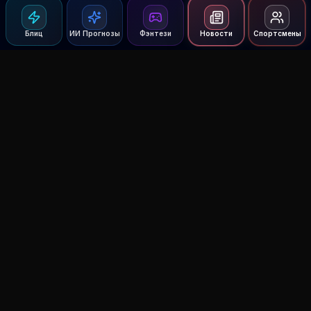
Блиц
ИИ Прогнозы
Фэнтези
Новости
Спортсмены
Agent MMA
The Ultimate MMA AI Assistant
© 2026 Agent MMA. All rights reserved.
UFC AI Predictions
Versus
AI Results
MMA Lab
Blitz
UFC Reddit (English)
Glow Up
Terms and Privacy
Contact