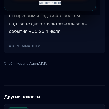
Может, позже
Кикбоксерский поединок между Иваном
Штырковым и Гаджи Автоматом
подтвержден в качестве соглавного
события RCC 25 4 июля.
AGENTMMA.COM
Опубликовано
AgentMMA
Иван Штирков
Другие новости