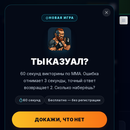
на месячный абонемент
—
промокод
META
НОВАЯ ИГРА
Фэнтези
События
🎮
📅
К новостям
Анонс боя
ТЫ КАЗУАЛ?
Иван Штырков против Гаджи
Автомата: кикбоксерский
60 секунд викторины по MMA. Ошибка
поединок на RCC 25 4 июля
отнимает 3 секунды, точный ответ
возвращает 2. Сколько наберёшь?
Автор:
Oscar Nascimento
4 июня 2026 г.
, 16:07
AgentMMA.com
60 секунд
Бесплатно — без регистрации
ДОКАЖИ, ЧТО НЕТ
КРАТКО