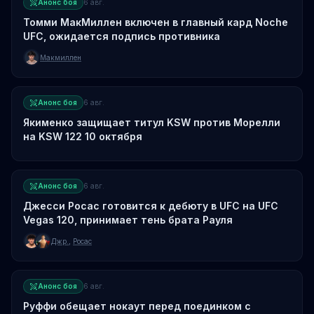
Анонс боя
6 авг.
Томми МакМиллен включен в главный кард Noche
UFC, ожидается подпись противника
Макмиллен
Анонс боя
6 авг.
Якименко защищает титул KSW против Морелли
на KSW 122 10 октября
Анонс боя
6 авг.
Джесси Росас готовится к дебюту в UFC на UFC
Vegas 120, принимает тень брата Рауля
Джр.
,
Росас
Анонс боя
6 авг.
Руффи обещает нокаут перед поединком с