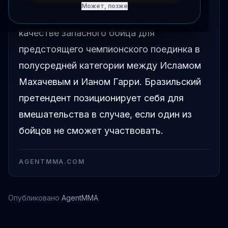
Может, позже
Карлос Пратес предложил себя в
качестве запасного бойца для
предстоящего чемпионского поединка в
полусредней категории между Исламом
Махачевым и Ианом Гарри. Бразильский
претендент позиционирует себя для
вмешательства в случае, если один из
бойцов не сможет участвовать.
AGENTMMA.COM
Опубликовано
AgentMMA
Ислам Махачев
Карлос Пратес