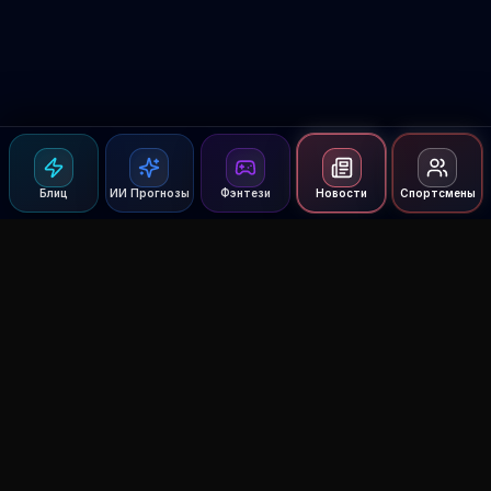
Блиц
ИИ Прогнозы
Фэнтези
Новости
Спортсмены
Agent MMA
The Ultimate MMA AI Assistant