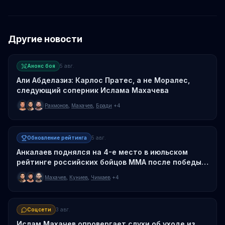
Другие новости
Анонс боя
5 авг.
Али Абделазиз: Карлос Пратес, а не Моралес,
следующий соперник Ислама Махачева
Рахмонов
,
Махачев
,
Бради
+4
Обновление рейтинга
5 авг.
Анкалаев поднялся на 4-е место в июльском
рейтинге российских бойцов MMA после победы
над Гусковым
Махачев
,
Куниев
,
Чимаев
+4
Соцсети
3 авг.
Ислам Махачев опровергает слухи об уходе из