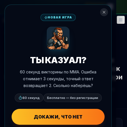
на месячный абонемент
—
промокод
META
НОВАЯ ИГРА
Фэнтези
События
🎮
📅
К новостям
Новости
ТЫ КАЗУАЛ?
Карлос Пратес вызывается в
качестве запасного на поединок
60 секунд викторины по MMA. Ошибка
Ислам Махачев против Иан Гарри
отнимает 3 секунды, точный ответ
возвращает 2. Сколько наберёшь?
Автор:
Oscar Nascimento
4 июня 2026 г.
, 17:11
AgentMMA.com
60 секунд
Бесплатно — без регистрации
ДОКАЖИ, ЧТО НЕТ
КРАТКО