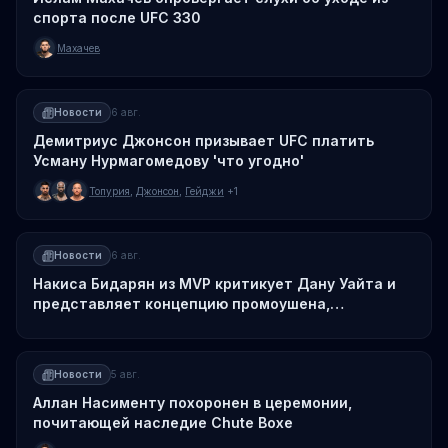
спорта после UFC 330
Махачев
Новости
6 авг.
Демитриус Джонсон призывает UFC платить
Усману Нурмагомедову 'что угодно'
Топурия
,
Джонсон
,
Гейджи
+1
Новости
6 авг.
Накиса Бидарян из MVP критикует Дану Уайта и
представляет концепцию промоушена,
ориентированного на бойцов
Новости
5 авг.
Аллан Насименту похоронен в церемонии,
почитающей наследие Chute Boxe