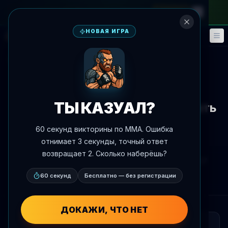
на месячный абонемент
—
промокод
META
НОВАЯ ИГРА
Фэнтези
События
🎮
📅
К новостям
Новости
ТЫ КАЗУАЛ?
Брендан Аллен будет выступать
под флагом Бразилии на
60 секунд викторины по MMA. Ошибка
выходных
отнимает 3 секунды, точный ответ
возвращает 2. Сколько наберёшь?
Автор:
Oscar Nascimento
4 июня 2026 г.
, 17:27
AgentMMA.com
60 секунд
Бесплатно — без регистрации
ДОКАЖИ, ЧТО НЕТ
КРАТКО