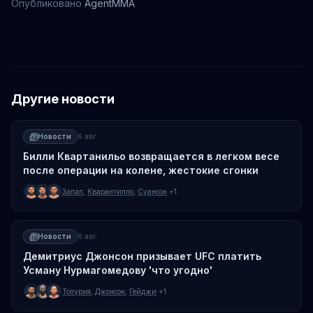
Опубликовано
AgentMMA
Брендан Аллен
Другие новости
Новости
6 авг.
Билли Квартанильо возвращается в легком весе
после операции на колене, жестокие сгонки
Залал
,
Кварантилло
,
Суансон
+1
Новости
6 авг.
Демитриус Джонсон призывает UFC платить
Усману Нурмагомедову 'что угодно'
Топурия
,
Джонсон
,
Гейджи
+1