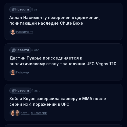
Новости
5 авг.
Аллан Насименту похоронен в церемонии,
почитающей наследие Chute Boxe
Нассименто
Новости
4 авг.
Дастин Пуарье присоединяется к
аналитическому столу трансляции UFC Vegas 120
Пойриер
Новости
4 авг.
Хейли Коуэн завершила карьеру в ММА после
серии из 4 поражений в UFC
Коуан
,
Милосевик