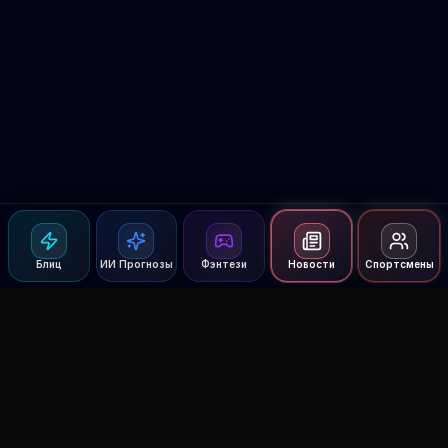
Блиц
ИИ Прогнозы
Фэнтези
Новости
Спортсмены
Agent MMA
The Ultimate MMA AI Assistant