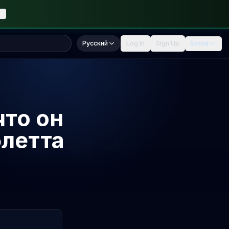
Русский
Log In
Sign Up
Social
что он
блетта