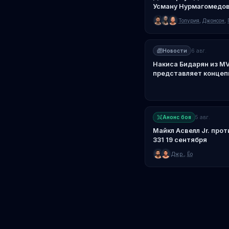
Усману Нурмагомедову
Топурия
,
Джонсон
,
Новости
6 авг.
Накиса Бидарян из MV
представляет концеп
ориентированного на
Анонс боя
5 авг.
Майкл Асвелл Jr. прот
331 19 сентября
Джр.
,
Ёо