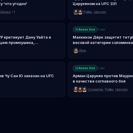
 'что угодно'
Царукяном на UFC 331
Гейджи
+1
Руффи
,
Царукян
Анонс боя
6 авг.
P критикует Дану Уайта и
Маккензи Дёрн защитит титул
цию промоушена,
весовой категории соломинка
 бойцов
Дерн
Анонс боя
5 авг.
ив Чу Сан Ю заказан на UFC
Арман Царукян против Маурис
в качестве соглавного боя
Оливейра
,
Руффи
,
Царукян