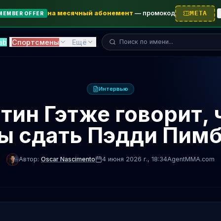
на месячный абонемент
—
промокод
META
MEMBER OFFER
Поиск бойца...
ab
Спортсмены
Ещё
Интервью
ин Гэтже говорит, 
ы сдать Пэдди Пим
Автор:
Oscar Nascimento
4 июня 2026 г.
, 18:34
AgentMMA.com