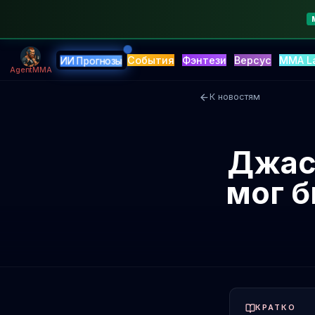
События
Фэнтези
Версус
MMA L
ИИ Прогнозы
AgentMMA
К новостям
Джаст
мог б
КРАТКО