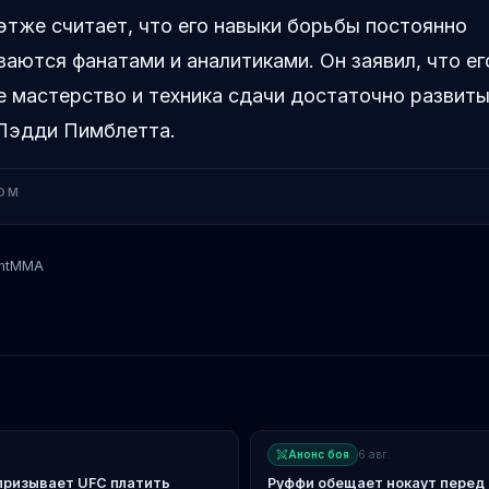
тже считает, что его навыки борьбы постоянно
аются фанатами и аналитиками. Он заявил, что ег
 мастерство и техника сдачи достаточно развиты
 Пэдди Пимблетта.
OM
ntMMA
Падди Пимблетт
Джастин Гейджи
Анонс боя
6 авг.
ризывает UFC платить
Руффи обещает нокаут перед