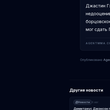
Джастин Гэ
недооценив
борцовское
мог сдать
AGENTMMA.C
Опубликовано
Age
Другие новости
Новости
6 авг.
Демитриус Джонсон п