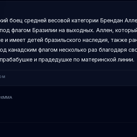
ий боец средней весовой категории Брендан Алл
 под флагом Бразилии на выходных. Аллен, которы
е и имеет детей бразильского наследия, также ра
од канадским флагом несколько раз благодаря св
прабабушке и прадедушке по материнской линии.
OM
ntMMA
Брендан Аллен