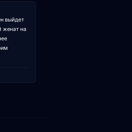
ен выйдет
й женат на
нее
оим