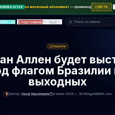
на месячный абонемент
—
промокод
META
MEMBER OFFER
Поиск бойца...
MMA Lab
Спортсмены
Ещё
Соцсети
ан Аллен будет выс
од флагом Бразилии 
выходных
Автор:
Oscar Nascimento
4 июня 2026 г.
, 18:49
AgentMMA.com