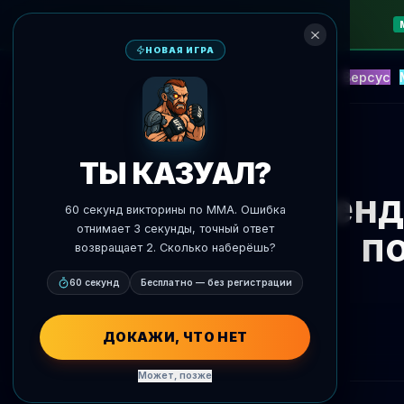
НОВАЯ ИГРА
NEW
Блиц
События
Фэнтези
Версус
ИИ Прогнозы
AgentMMA
К новостям
ТЫ КАЗУАЛ?
Бренд
60 секунд викторины по MMA. Ошибка
отнимает 3 секунды, точный ответ
п
возвращает 2. Сколько наберёшь?
60 секунд
Бесплатно — без регистрации
ДОКАЖИ, ЧТО НЕТ
Может, позже