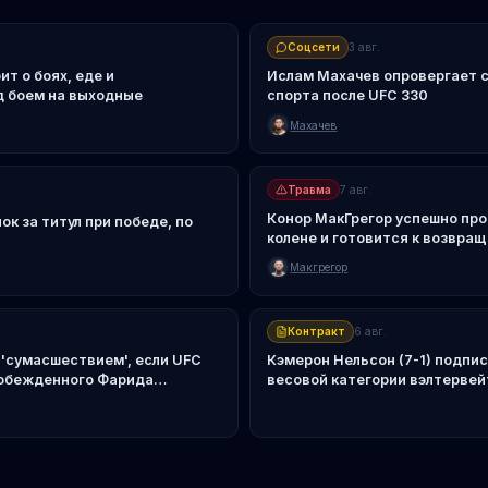
Соцсети
3 авг.
т о боях, еде и
Ислам Махачев опровергает сл
 боем на выходные
спорта после UFC 330
Махачев
Травма
7 авг.
Конор МакГрегор успешно пр
к за титул при победе, по
колене и готовится к возвра
Макгрегор
Контракт
6 авг.
 'сумасшествием', если UFC
Кэмерон Нельсон (7-1) подпис
обежденного Фарида
весовой категории вэлтервей