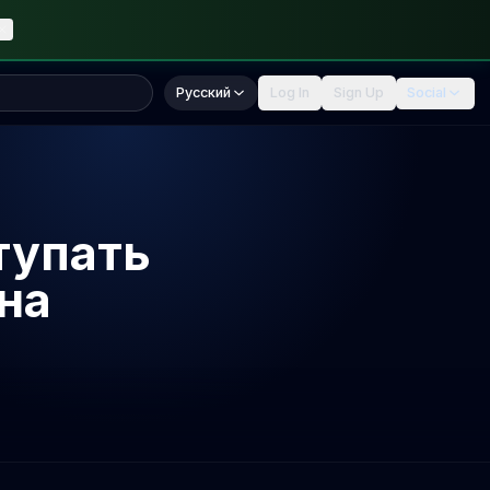
Русский
Log In
Sign Up
Social
тупать
на