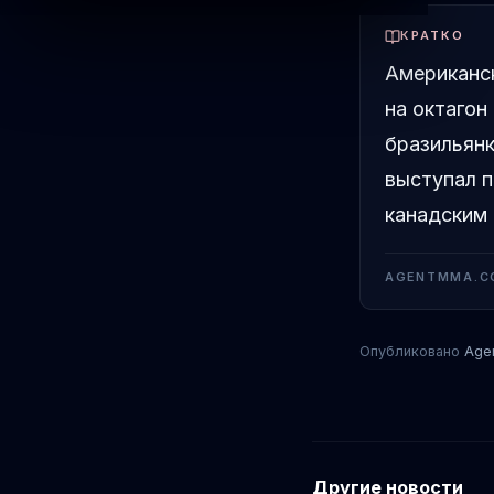
КРАТКО
Американск
на октагон
бразильянк
выступал п
канадским 
AGENTMMA.C
Опубликовано
Age
Другие новости