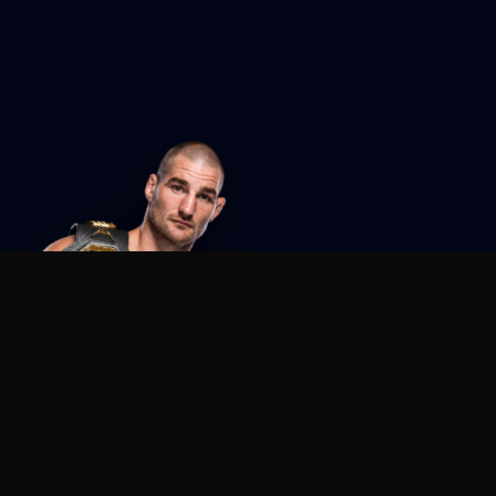
Agent MMA
The Ultimate MMA AI Assistant
© 2026 Agent MMA. All rights reserved.