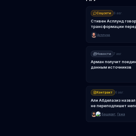
Соцсети
6 авг.
Стивен Асплунд говори
трансформации перед
Асплунд
Новости
7 авг.
Арман получит поедино
данным источников
Контракт
6 авг.
Али Абделазиз назвал
не переподпишет неп
Башарата
Башарат
,
Гажа