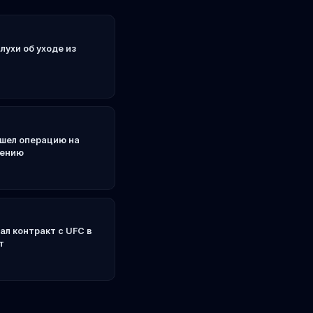
ухи об уходе из
ошел операцию на
щению
ал контракт с UFC в
т