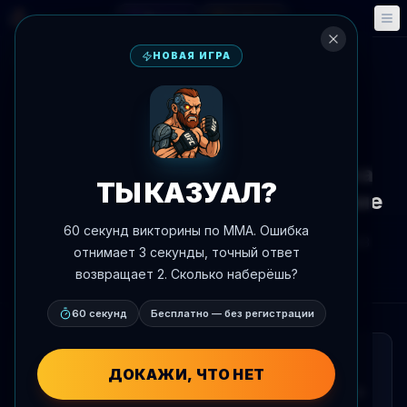
Фэнтези
События
🎮
📅
НОВАЯ ИГРА
К новостям
Новости
UFC White House
Дэна Уайта планирует
патриотическое торжество на
ТЫ КАЗУАЛ?
мероприятии UFC в Белом доме
60 секунд викторины по MMA. Ошибка
Автор:
Oscar Nascimento
4 июня 2026 г.
, 19:43
отнимает 3 секунды, точный ответ
AgentMMA.com
возвращает 2. Сколько наберёшь?
60 секунд
Бесплатно — без регистрации
КРАТКО
ДОКАЖИ, ЧТО НЕТ
Президент UFC Дэна Уайта раскрыл, что