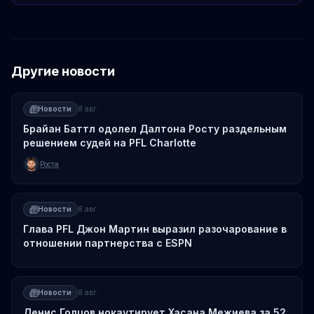
Другие новости
Новости
8 авг.
Брайан Баттл одолел Далтона Росту раздельным
решением судей на PFL Charlotte
Роста
Новости
8 авг.
Глава PFL Джон Мартин выразил разочарование в
отношении партнерства с ESPN
Новости
8 авг.
Денис Голцов нокаутирует Хасана Межиева за 52