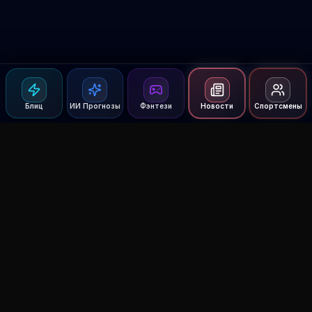
Блиц
ИИ Прогнозы
Фэнтези
Новости
Спортсмены
Agent MMA
The Ultimate MMA AI Assistant
© 2026 Agent MMA. All rights reserved.
UFC AI Predictions
Versus
AI Results
MMA Lab
Blitz
UFC Reddit (English)
Glow Up
Terms and Privacy
Contact