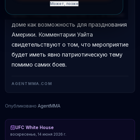
организация намерена использовать
Может, позже
предстоящее мероприятие UFC в Белом
доме как возможность для празднования
Америки. Комментарии Уайта
свидетельствуют о том, что мероприятие
будет иметь явно патриотическую тему
помимо самих боев.
AGENTMMA.COM
Опубликовано
AgentMMA
UFC White House
воскресенье, 14 июня 2026 г.