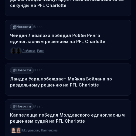
секунды на PFL Charlotte
Новости
8 авг.
Чейден Лейалоха победил Робби Ринга
единогласным решением на PFL Charlotte
Лейалоа
,
Ринг
Новости
8 авг.
Ландри Уорд побеждает Майкла Бойлана по
раздельному решению на PFL Charlotte
Новости
8 авг.
Каппелоцца победил Молдавского единогласным
решением судей на PFL Charlotte
Молдавски
,
Каппелозза