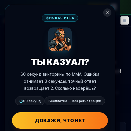
на месячный абонемент
—
промокод
META
НОВАЯ ИГРА
Фэнтези
События
🎮
📅
К новостям
Соцсети
ТЫ КАЗУАЛ?
Шон Стрикленд открылся о
проблемах с убийством свиньи
60 секунд викторины по MMA. Ошибка
ножом на охоте
отнимает 3 секунды, точный ответ
возвращает 2. Сколько наберёшь?
Автор:
Oscar Nascimento
7 июля 2026 г.
, 17:53
AgentMMA.com
60 секунд
Бесплатно — без регистрации
ДОКАЖИ, ЧТО НЕТ
КРАТКО