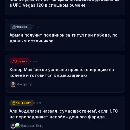
в UFC Vegas 120 в спешном обмене
Новости
7 авг.
Арман получит поединок за титул при победе, по
данным источников
Травма
7 авг.
Конор МакГрегор успешно прошел операцию на
колене и готовится к возвращению
Макгрегор
Контракт
6 авг.
Али Абделазиз назвал 'сумасшествием', если UFC
не переподпишет непобежденного Фарида
Башарата
Башарат
,
Гажа