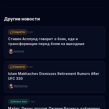
Другие новости
Соцсети
6 авг.
Стивен Асплунд говорит о боях, еде и
трансформации перед боем на выходные
Асплунд
Соцсети
3 авг.
Islam Makhachev Dismisses Retirement Rumors After
UFC 330
Makhachev
Анонс боя
7 авг.
Майлс Джонс против Джанни Васкеса добавлены