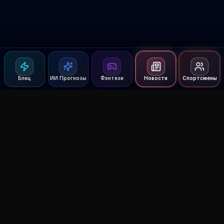
Блиц
ИИ Прогнозы
Фэнтези
Новости
Спортсмены
Agent MMA
The Ultimate MMA AI Assistant
© 2026 Agent MMA. All rights reserved.