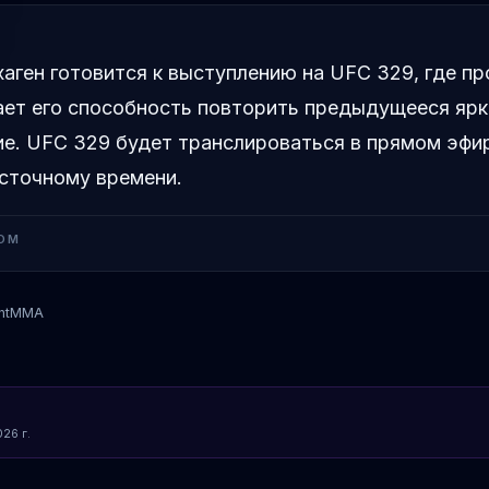
аген готовится к выступлению на UFC 329, где п
ает его способность повторить предыдущееся яр
е. UFC 329 будет транслироваться в прямом эфир
осточному времени.
OM
ntMMA
Кори Сэндхаген
26 г.