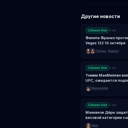
Другие новости
Анонс боя
6 авг.
Фелипе Франко проти
Vegas 122 10 октября
Поппек
,
Франко
Анонс боя
6 авг.
Томми МакМиллен вкл
UFC, ожидается подп
Макмиллен
Анонс боя
6 авг.
Маккензи Дёрн защити
весовой категории со
Дерн