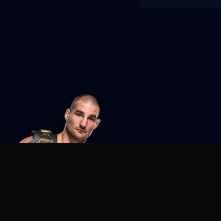
Agent MMA
The Ultimate MMA AI Assistant