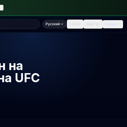
Русский
Log In
Sign Up
Social
н на
на UFC