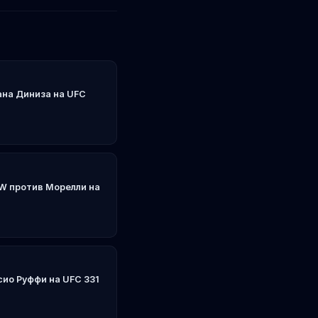
ана Диниза на UFC
W против Морелли на
ио Руффи на UFC 331