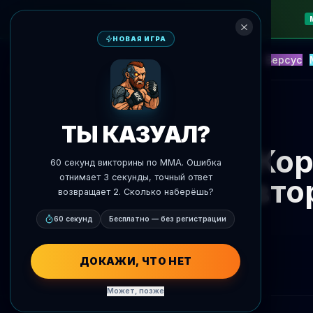
НОВАЯ ИГРА
NEW
Блиц
События
Фэнтези
Версус
ИИ Прогнозы
AgentMMA
К новостям
ТЫ КАЗУАЛ?
Кор
60 секунд викторины по MMA. Ошибка
отнимает 3 секунды, точный ответ
повто
возвращает 2. Сколько наберёшь?
60 секунд
Бесплатно — без регистрации
ДОКАЖИ, ЧТО НЕТ
Может, позже