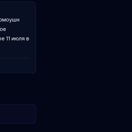
ромоушн
кое
е 11 июля в