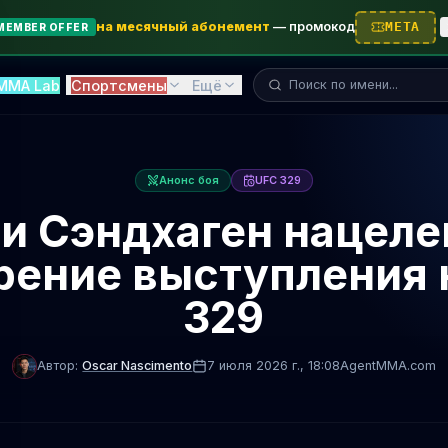
на месячный абонемент
—
промокод
META
MEMBER OFFER
Поиск бойца...
MMA Lab
Спортсмены
Ещё
Анонс боя
UFC 329
и Сэндхаген нацеле
рение выступления 
329
Автор:
Oscar Nascimento
7 июля 2026 г.
, 18:08
AgentMMA.com