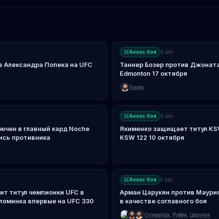
Анонс боя
6 авг.
в Александра Попека на UFC
Таннер Бозер против Джонат
Edmonton 17 октября
Босер
Анонс боя
6 авг.
ючен в главный кард Noche
Якименко защищает титул KS
ись противника
KSW 122 10 октября
Анонс боя
5 авг.
т титул чемпионки UFC в
Арман Царукян против Маурис
ломинка впервые на UFC 330
в качестве соглавного боя
Оливейра
,
Руффи
,
Царукян