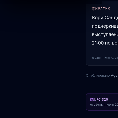
КРАТКО
Кори Сэндх
подчеркив
выступлени
21:00 по в
AGENTMMA.C
Опубликовано
Age
UFC 329
суббота, 11 июля 20