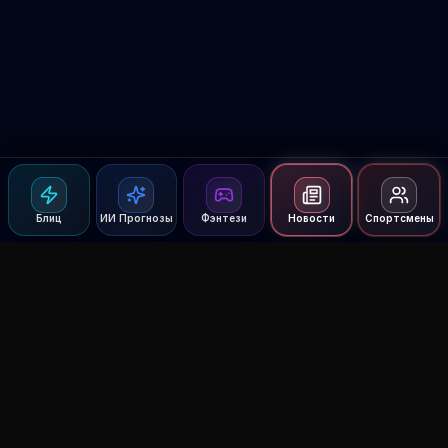
Блиц
ИИ Прогнозы
Фэнтези
Новости
Спортсмены
Agent MMA
The Ultimate MMA AI Assistant