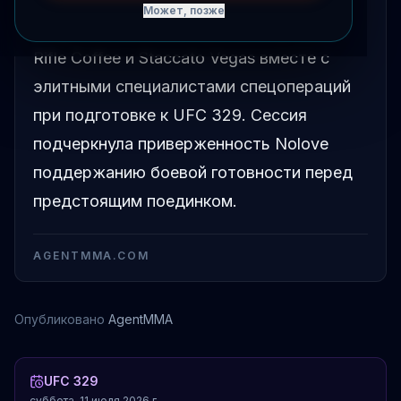
Может, позже
Cody Nolove провел тренировку с Black
Rifle Coffee и Staccato Vegas вместе с
элитными специалистами спецопераций
при подготовке к UFC 329. Сессия
подчеркнула приверженность Nolove
поддержанию боевой готовности перед
предстоящим поединком.
AGENTMMA.COM
Опубликовано
AgentMMA
UFC 329
суббота, 11 июля 2026 г.