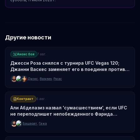
Другие новости
Анонс боя
7 авг.
Джесси Роза снялся с турнира UFC Vegas 120;
Джанни Васкес заменяет его в поединке против
Майлса Джонса
Джонс
,
Вазквез
,
Росас
Контракт
6 авг.
Али Абделазиз назвал 'сумасшествием', если UFC
не переподпишет непобежденного Фарида
Башарата
Башарат
,
Гажа