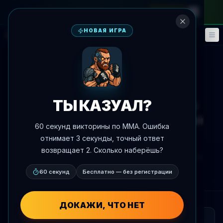
на месячный абонемент
—
промокод
META
НОВАЯ ИГРА
Фэнтези
События
🎮
📅
К новостям
Тренировочный лагерь
UFC 329
ТЫ КАЗУАЛ?
Cody Nolove тренируется со
специалистами спецопераций
60 секунд викторины по MMA. Ошибка
перед UFC 329
отнимает 3 секунды, точный ответ
возвращает 2. Сколько наберёшь?
Автор:
Oscar Nascimento
7 июля 2026 г.
, 20:11
AgentMMA.com
60 секунд
Бесплатно — без регистрации
ДОКАЖИ, ЧТО НЕТ
КРАТКО