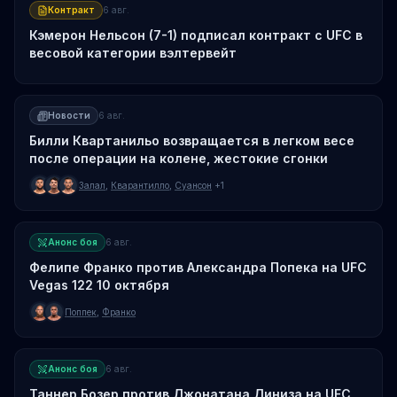
Контракт
6 авг.
Кэмерон Нельсон (7-1) подписал контракт с UFC в
весовой категории вэлтервейт
Новости
6 авг.
Билли Квартанильо возвращается в легком весе
после операции на колене, жестокие сгонки
Залал
,
Кварантилло
,
Суансон
+1
Анонс боя
6 авг.
Фелипе Франко против Александра Попека на UFC
Vegas 122 10 октября
Поппек
,
Франко
Анонс боя
6 авг.
Таннер Бозер против Джонатана Диниза на UFC